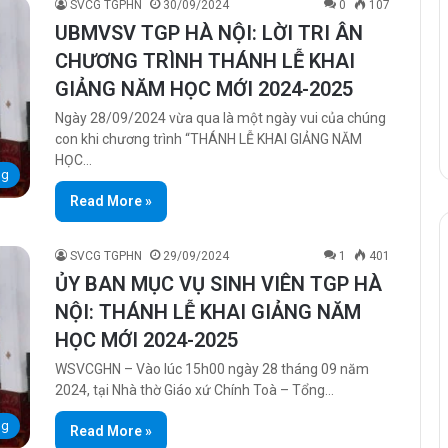
SVCG TGPHN
30/09/2024
0
107
UBMVSV TGP HÀ NỘI: LỜI TRI ÂN
CHƯƠNG TRÌNH THÁNH LỄ KHAI
GIẢNG NĂM HỌC MỚI 2024-2025
Ngày 28/09/2024 vừa qua là một ngày vui của chúng
con khi chương trình “THÁNH LỄ KHAI GIẢNG NĂM
HỌC…
ng
Read More »
SVCG TGPHN
29/09/2024
1
401
ỦY BAN MỤC VỤ SINH VIÊN TGP HÀ
NỘI: THÁNH LỄ KHAI GIẢNG NĂM
HỌC MỚI 2024-2025
WSVCGHN – Vào lúc 15h00 ngày 28 tháng 09 năm
2024, tại Nhà thờ Giáo xứ Chính Toà – Tổng…
ng
Read More »