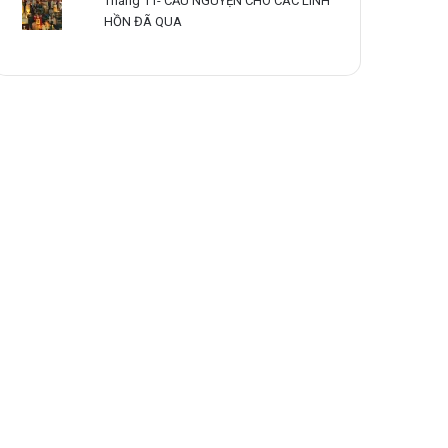
Tháng 11- CẦU NGUYỆN CHO CÁC LINH
HỒN ĐÃ QUA