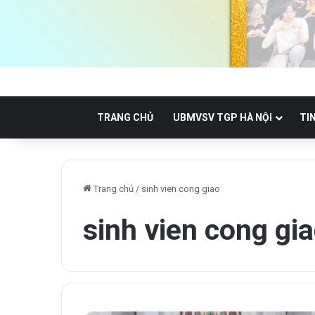
TRANG CHỦ
UBMVSV TGP HÀ NỘI
TI
Trang chủ
/
sinh vien cong giao
sinh vien cong gi