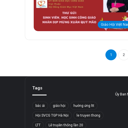
Giáo Hội Việt N
1
2
Tags
Ủy Ban 
bác ái
giáo hội
hưởng ứng ltt
Hội SVCG TGP Hà Nội
le truyen thong
LTT
Lễ truyền thống lần 20