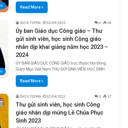
am
Read More »
SVCG TGPHN
02/09/2023
0
66
Ủy ban Giáo dục Công giáo – Thư
gửi sinh viên, học sinh Công giáo
nhân dịp khai giảng năm học 2023 –
2024
ỦY BAN GIÁO DỤC CÔNG GIÁO trực thuộc Hội Đồng
Giám Mục Việt Nam THƯ GỬI SINH VIÊN, HỌC SINH…
am
Read More »
SVCG TGPHN
02/04/2023
0
37
Thư gửi sinh viên, học sinh Công
giáo nhân dịp mừng Lễ Chúa Phục
Sinh 2023