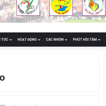
N TỨC
HOẠT ĐỘNG
CÁC NHÓM
PHÚT HỒI TÂM
ao