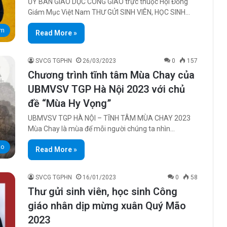
ỦY BAN GIÁO DỤC CÔNG GIÁO trực thuộc Hội Đồng
Giám Mục Việt Nam THƯ GỬI SINH VIÊN, HỌC SINH…
am
Read More »
SVCG TGPHN
26/03/2023
0
157
Chương trình tĩnh tâm Mùa Chay của
UBMVSV TGP Hà Nội 2023 với chủ
đề “Mùa Hy Vọng”
UBMVSV TGP HÀ NỘI – TĨNH TÂM MÙA CHAY 2023
Mùa Chay là mùa để mỗi người chúng ta nhìn…
áo
Read More »
SVCG TGPHN
16/01/2023
0
58
Thư gửi sinh viên, học sinh Công
giáo nhân dịp mừng xuân Quý Mão
2023