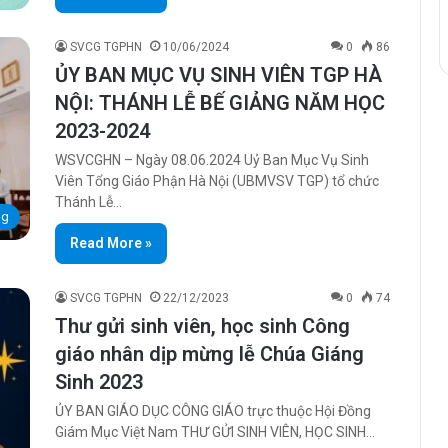
SVCG TGPHN
10/06/2024
0
86
ỦY BAN MỤC VỤ SINH VIÊN TGP HÀ
NỘI: THÁNH LỄ BẾ GIẢNG NĂM HỌC
2023-2024
WSVCGHN – Ngày 08.06.2024 Uỷ Ban Mục Vụ Sinh
Viên Tổng Giáo Phận Hà Nội (UBMVSV TGP) tổ chức
Thánh Lễ…
ng
Read More »
SVCG TGPHN
22/12/2023
0
74
Thư gửi sinh viên, học sinh Công
giáo nhân dịp mừng lễ Chúa Giáng
Sinh 2023
ỦY BAN GIÁO DỤC CÔNG GIÁO trực thuộc Hội Đồng
Giám Mục Việt Nam THƯ GỬI SINH VIÊN, HỌC SINH…