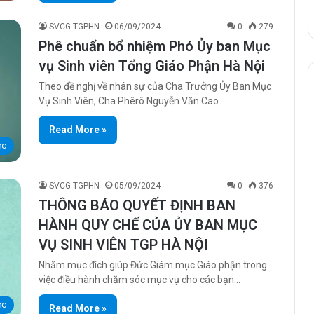
SVCG TGPHN
06/09/2024
0
279
Phê chuẩn bổ nhiệm Phó Ủy ban Mục
vụ Sinh viên Tổng Giáo Phận Hà Nội
Theo đề nghị về nhân sự của Cha Trưởng Ủy Ban Mục
Vụ Sinh Viên, Cha Phêrô Nguyễn Văn Cao…
Read More »
ức
SVCG TGPHN
05/09/2024
0
376
THÔNG BÁO QUYẾT ĐỊNH BAN
HÀNH QUY CHẾ CỦA ỦY BAN MỤC
VỤ SINH VIÊN TGP HÀ NỘI
Nhằm mục đích giúp Đức Giám mục Giáo phận trong
việc điều hành chăm sóc mục vụ cho các bạn…
ức
Read More »