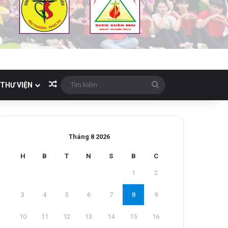
Bài viết ngẫu nhiên
Tìm
THƯ VIỆN
kiếm
Tháng 8 2026
H
B
T
N
S
B
C
1
2
3
4
5
6
7
8
9
10
11
12
13
14
15
16