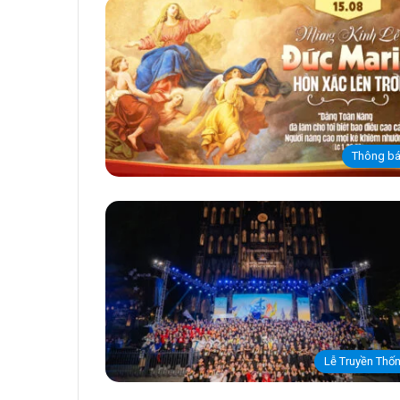
Thông b
Lễ Truyền Thố