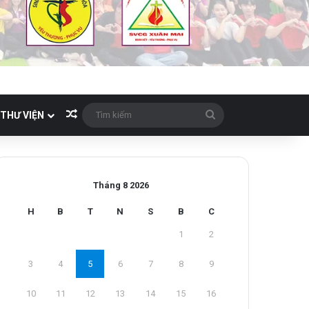
Bài viết ngẫu nhiên
Tìm
THƯ VIỆN
kiếm
Tháng 8 2026
H
B
T
N
S
B
C
1
2
3
4
5
6
7
8
9
10
11
12
13
14
15
16