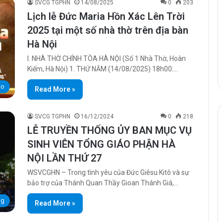
SVCG TGPHN
14/08/2025
0
203
Lịch lễ Đức Maria Hồn Xác Lên Trời
2025 tại một số nhà thờ trên địa bàn
Hà Nội
I. NHÀ THỜ CHÍNH TÒA HÀ NỘI (Số 1 Nhà Thờ, Hoàn
Kiếm, Hà Nội) 1. THỨ NĂM (14/08/2025) 18h00:…
áo
Read More »
SVCG TGPHN
16/12/2024
0
218
LỄ TRUYỀN THỐNG ỦY BAN MỤC VỤ
SINH VIÊN TỔNG GIÁO PHẬN HÀ
NỘI LẦN THỨ 27
WSVCGHN – Trong tình yêu của Đức Giêsu Kitô và sự
bảo trợ của Thánh Quan Thầy Gioan Thánh Giá,…
ng
Read More »