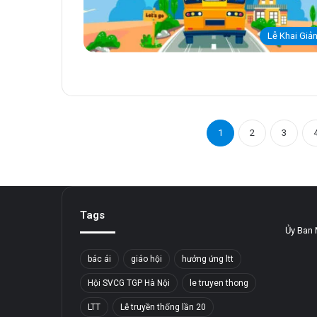
Lễ Khai Giả
1
2
3
Tags
Ủy Ban 
bác ái
giáo hội
hưởng ứng ltt
Hội SVCG TGP Hà Nội
le truyen thong
LTT
Lễ truyền thống lần 20