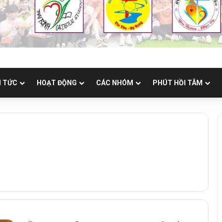
N TỨC
HOẠT ĐỘNG
CÁC NHÓM
PHÚT HỒI TÂM