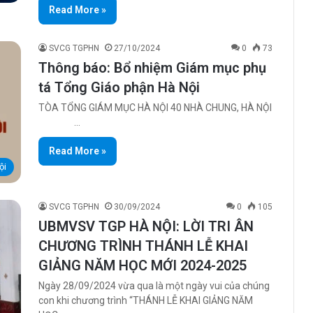
Read More »
SVCG TGPHN
27/10/2024
0
73
Thông báo: Bổ nhiệm Giám mục phụ
tá Tổng Giáo phận Hà Nội
TÒA TỔNG GIÁM MỤC HÀ NỘI 40 NHÀ CHUNG, HÀ NỘI
…
Read More »
ội
SVCG TGPHN
30/09/2024
0
105
UBMVSV TGP HÀ NỘI: LỜI TRI ÂN
CHƯƠNG TRÌNH THÁNH LỄ KHAI
GIẢNG NĂM HỌC MỚI 2024-2025
Ngày 28/09/2024 vừa qua là một ngày vui của chúng
con khi chương trình “THÁNH LỄ KHAI GIẢNG NĂM