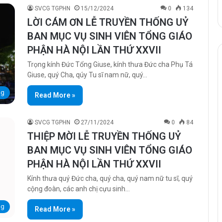
SVCG TGPHN
15/12/2024
0
134
LỜI CÁM ƠN LỄ TRUYỀN THỐNG UỶ
BAN MỤC VỤ SINH VIÊN TỔNG GIÁO
PHẬN HÀ NỘI LẦN THỨ XXVII
Trọng kính Đức Tổng Giuse, kính thưa Đức cha Phụ Tá
Giuse, quý Cha, qúy Tu sĩ nam nữ, quý…
ng
Read More »
SVCG TGPHN
27/11/2024
0
84
THIỆP MỜI LỄ TRUYỀN THỐNG UỶ
BAN MỤC VỤ SINH VIÊN TỔNG GIÁO
PHẬN HÀ NỘI LẦN THỨ XXVII
Kính thưa quý Đức cha, quý cha, quý nam nữ tu sĩ, quý
cộng đoàn, các anh chị cựu sinh…
ng
Read More »