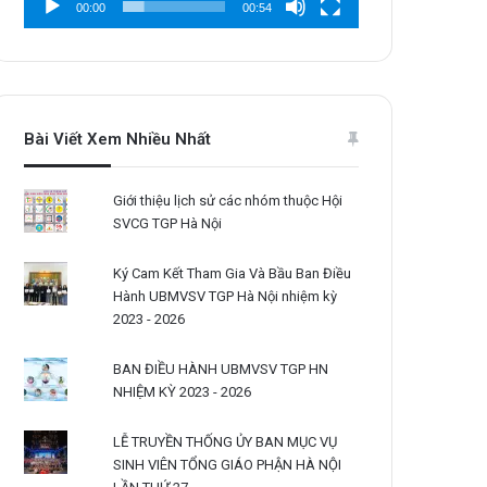
00:00
00:54
Bài Viết Xem Nhiều Nhất
Giới thiệu lịch sử các nhóm thuộc Hội
SVCG TGP Hà Nội
Ký Cam Kết Tham Gia Và Bầu Ban Điều
Hành UBMVSV TGP Hà Nội nhiệm kỳ
2023 - 2026
BAN ĐIỀU HÀNH UBMVSV TGP HN
NHIỆM KỲ 2023 - 2026
LỄ TRUYỀN THỐNG ỦY BAN MỤC VỤ
SINH VIÊN TỔNG GIÁO PHẬN HÀ NỘI