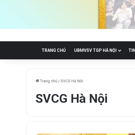
TRANG CHỦ
UBMVSV TGP HÀ NỘI
TI
Trang chủ
/
SVCG Hà Nội
SVCG Hà Nội