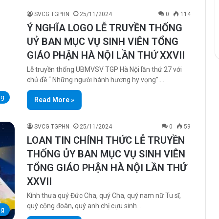
SVCG TGPHN
25/11/2024
0
114
Ý NGHĨA LOGO LỄ TRUYỀN THỐNG
UỶ BAN MỤC VỤ SINH VIÊN TỔNG
GIÁO PHẬN HÀ NỘI LẦN THỨ XXVII
Lễ truyền thống UBMVSV TGP Hà Nội lần thứ 27 với
chủ đề “ Những người hành hương hy vọng”.…
ng
Read More »
SVCG TGPHN
25/11/2024
0
59
LOAN TIN CHÍNH THỨC LỄ TRUYỀN
THỐNG ỦY BAN MỤC VỤ SINH VIÊN
TỔNG GIÁO PHẬN HÀ NỘI LẦN THỨ
XXVII
Kính thưa quý Đức Cha, quý Cha, quý nam nữ Tu sĩ,
quý cộng đoàn, quý anh chị cựu sinh…
ng