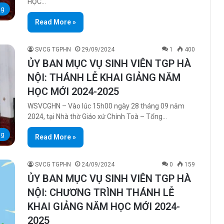
HỌC…
ng
Read More »
SVCG TGPHN
29/09/2024
1
400
ỦY BAN MỤC VỤ SINH VIÊN TGP HÀ
NỘI: THÁNH LỄ KHAI GIẢNG NĂM
HỌC MỚI 2024-2025
WSVCGHN – Vào lúc 15h00 ngày 28 tháng 09 năm
2024, tại Nhà thờ Giáo xứ Chính Toà – Tổng…
ng
Read More »
SVCG TGPHN
24/09/2024
0
159
ỦY BAN MỤC VỤ SINH VIÊN TGP HÀ
NỘI: CHƯƠNG TRÌNH THÁNH LỄ
KHAI GIẢNG NĂM HỌC MỚI 2024-
2025