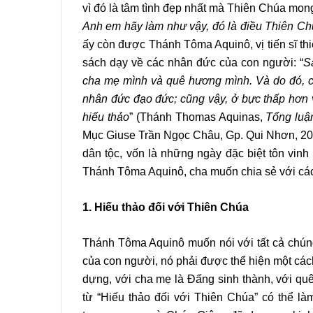
vì đó là tâm tình đẹp nhất mà Thiên Chúa mon
Anh em hãy làm như vậy, đó là điều Thiên Ch
ấy còn được Thánh Tôma Aquinô, vị tiến sĩ th
sách dạy về các nhân đức của con người: “
S
cha mẹ mình và quê hương mình. Và do đó, c
nhân đức đạo đức; cũng vậy, ở bực thấp hơn 
hiếu thảo
” (Thánh Thomas Aquinas,
Tổng luậ
Mục Giuse Trần Ngọc Châu, Gp. Qui Nhơn, 2017
dân tộc, vốn là những ngày đặc biệt tôn vinh
Thánh Tôma Aquinô, cha muốn chia sẻ với các 
1. Hiếu thảo đối với
Thiên
Chúa
Thánh Tôma Aquinô muốn nói với tất cả chúng 
của con người, nó phải được thể hiện một các
dựng, với cha mẹ là Đấng sinh thành, với qu
từ “Hiếu thảo đối với Thiên Chúa” có thể là