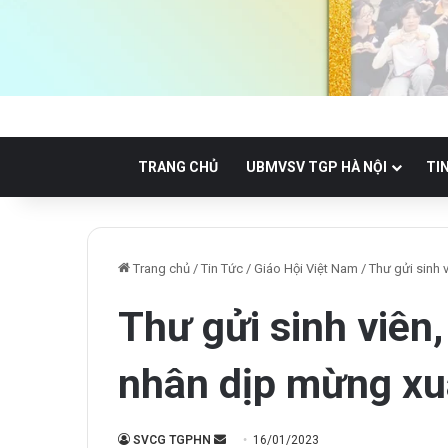
TRANG CHỦ
UBMVSV TGP HÀ NỘI
TI
Trang chủ
/
Tin Tức
/
Giáo Hội Việt Nam
/
Thư gửi sinh 
Thư gửi sinh viên
nhân dịp mừng x
Send
SVCG TGPHN
16/01/2023