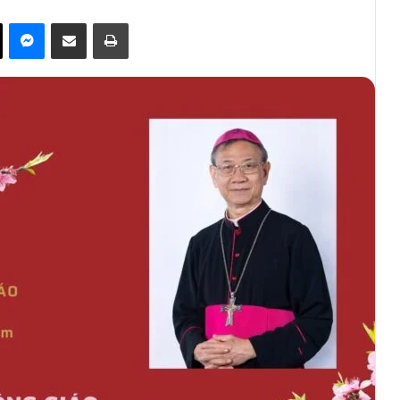
ok
X
Messenger
Share via Email
Print