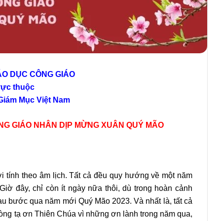
ÁO DỤC CÔNG GIÁO
rực thuộc
Giám Mục Việt Nam
ÔNG GIÁO
NHÂN DỊP MỪNG XUÂN QUÝ MÃO
 tính theo âm lịch. Tất cả đều quy hướng về một năm
iờ đây, chỉ còn ít ngày nữa thôi, dù trong hoàn cảnh
nhau bước qua năm mới Quý Mão 2023. Và nhất là, tất cả
lòng tạ ơn Thiên Chúa vì những ơn lành trong năm qua,