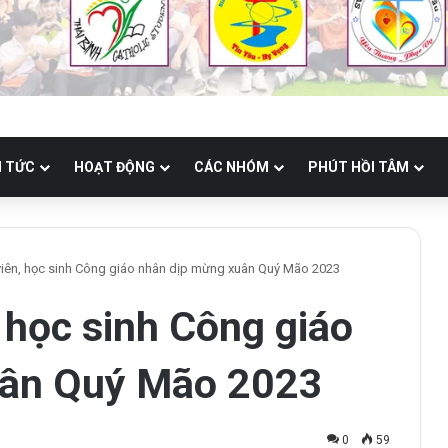
N TỨC
HOẠT ĐỘNG
CÁC NHÓM
PHÚT HỒI TÂM
viên, học sinh Công giáo nhân dịp mừng xuân Quý Mão 2023
, học sinh Công giáo
uân Quý Mão 2023
0
59