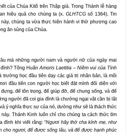
hết của Chúa Kitô trên Thập giá. Trong Thánh lễ hàng
ban hiệu quả cho chúng ta (x.
GLHTCG
số 1364). Tin
 này, chúng ta vừa thực hiện hành vi thờ phượng cao
ong ân sủng của Chúa.
Ở đâu mà những người nam và người nữ của ngày mai
ia đình? Tông Huấn
Amoris Laetitia – Niềm vui của Tình
 trường học đầu tiên dạy các giá trị nhân bản, là môi
 nơi đầu tiên con người học biết đặt mình đối diện với
 đựng, để tôn trọng, để giúp đỡ, để chung sống, và để
 người đã coi gia đình là chướng ngại vật cần bị lật
trí và ý nghĩa thực sự của nó, dường như sẽ là thách thức
 này. Thánh Kinh luôn chỉ cho chúng ta cách thức tìm
đình khi viết rằng: “
Ngươi hãy thờ cha kính mẹ, như
 cho ngươi, để được sống lâu, và để được hạnh phúc