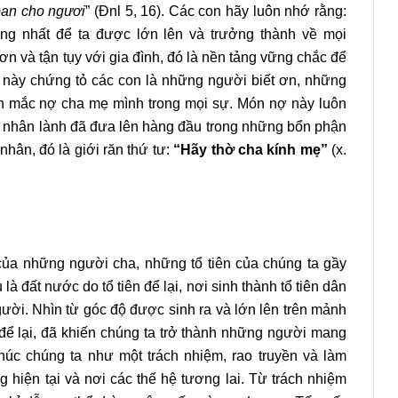
an cho ngươi
” (Đnl 5, 16). Các con hãy luôn nhớ rằng:
ơng nhất để ta được lớn lên và trưởng thành về mọi
ơn và tận tụy với gia đình, đó là nền tảng vững chắc để
 này chứng tỏ các con là những người biết ơn, những
ôn mắc nợ cha mẹ mình trong mọi sự. Món nợ này luôn
a nhân lành đã đưa lên hàng đầu trong những bổn phận
hân, đó là giới răn thứ tư:
“Hãy thờ cha kính mẹ”
(x.
của những người cha, những tổ tiên của chúng ta gầy
à đất nước do tổ tiên để lại, nơi sinh thành tổ tiên dân
gười. Nhìn từ góc độ được sinh ra và lớn lên trên mảnh
để lại, đã khiến chúng ta trở thành những người mang
húc chúng ta như một trách nhiệm, rao truyền và làm
hiện tại và nơi các thế hệ tương lai. Từ trách nhiệm