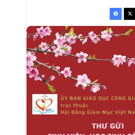
an
Facebo
email