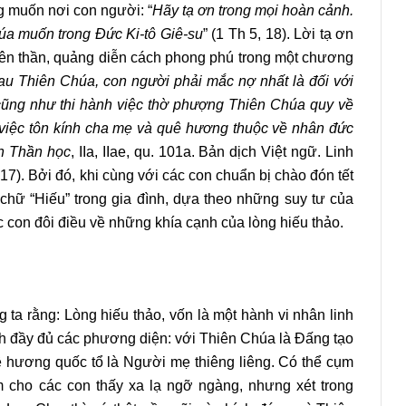
g muốn nơi con người: “
Hãy tạ ơn trong mọi hoàn cảnh.
úa muốn trong Đức Ki-tô Giê-su
” (1 Th 5, 18). Lời tạ ơn
iên thần, quảng diễn cách phong phú trong một chương
au Thiên Chúa, con người phải mắc nợ nhất là đối với
ũng như thi hành việc thờ phượng Thiên Chúa quy về
việc tôn kính cha mẹ và quê hương thuộc về nhân đức
n Thần học
, IIa, IIae, qu. 101a. Bản dịch Việt ngữ. Linh
). Bởi đó, khi cùng với các con chuẩn bị chào đón tết
 chữ “Hiếu” trong gia đình, dựa theo những suy tư của
con đôi điều về những khía cạnh của lòng hiếu thảo.
ta rằng: Lòng hiếu thảo, vốn là một hành vi nhân linh
h đầy đủ các phương diện: với Thiên Chúa là Đấng tạo
ê hương quốc tổ là Người mẹ thiêng liêng. Có thể cụm
m cho các con thấy xa lạ ngỡ ngàng, nhưng xét trong