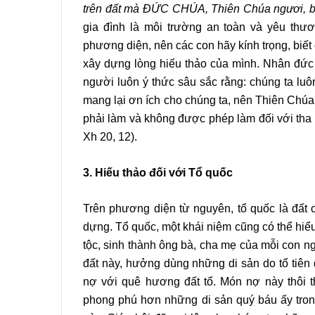
trên đất mà ĐỨC CHÚA, Thiên Chúa ngươi, b
gia đình là môi trường an toàn và yêu thư
phương diện, nên các con hãy kính trọng, biết 
xây dựng lòng hiếu thảo của mình. Nhân đức
người luôn ý thức sâu sắc rằng: chúng ta lu
mang lại ơn ích cho chúng ta, nên Thiên Chú
phải làm và không được phép làm đối với tha n
Xh 20, 12).
3. Hiếu thảo đối với
Tổ quốc
Trên phương diện từ nguyên, tổ quốc là đất 
dựng. Tổ quốc, một khái niệm cũng có thể hiểu l
tộc, sinh thành ông bà, cha mẹ của mỗi con n
đất này, hưởng dùng những di sản do tổ tiên 
nợ với quê hương đất tổ. Món nợ này thôi t
phong phú hơn những di sản quý báu ấy trong 