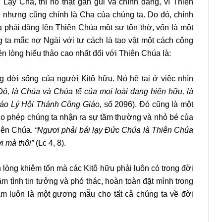
ạy Cha, thì nó thật gần gũi và chính đáng, vì Thiên
nhưng cũng chính là Cha của chúng ta. Do đó, chính
a phải dâng lên Thiên Chúa một sự tôn thờ, vốn là một
g ta mắc nợ Ngài với tư cách là tạo vật một cách công
ện lòng hiếu thảo cao nhất đối với Thiên Chúa là:
ng đời sống của người Kitô hữu. Nó hệ tại ở việc nhìn
, là Chúa và Chúa tể của mọi loài đang hiện hữu, là
áo Lý Hội Thánh Công Giáo,
số 2096).
Đó cũng là một
ho phép chúng ta nhận ra sự tầm thường và nhỏ bé của
hiên Chúa.
“Ngươi phải bái lạy Đức Chúa là Thiên Chúa
i mà thôi”
(Lc 4, 8).
 lòng khiêm tốn mà các Kitô hữu phải luôn có trong đời
m tình tin tưởng và phó thác, hoàn toàn đặt mình trong
m luôn là một gương mẫu cho tất cả chúng ta về đời