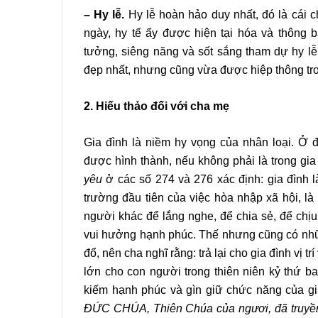
– Hy lễ.
Hy lễ hoàn hảo duy nhất, đó là cái c
ngày, hy tế ấy được hiện tại hóa và thông 
tưởng, siêng năng và sốt sắng tham dự hy lễ
đẹp nhất, nhưng cũng vừa được hiệp thông tr
2. Hiếu thảo đối với
cha mẹ
Gia đình là niềm hy vọng của nhân loại. 
được hình thành, nếu không phải là trong g
yêu
ở các số 274 và 276 xác định: gia đình là
trường đầu tiên của việc hòa nhập xã hội, là
người khác để lắng nghe, để chia sẻ, để chịu
vui hưởng hạnh phúc. Thế nhưng cũng có những
đổ, nên cha nghĩ rằng: trả lại cho gia đình vị 
lớn cho con người trong thiên niên kỷ thứ ba
kiếm hạnh phúc và gìn giữ chức năng của gia 
ĐỨC CHÚA, Thiên Chúa của ngươi, đã truyền