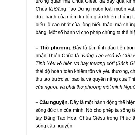
tương quan mà Chúa Giêsu đã dạy qua kinh L
Chúa là Đấng Tạo Dựng muôn loài muôn vật, 
đức hạnh của niềm tin tôn giáo khiến chúng t
biểu lộ cao nhất của lòng hiếu thảo, mà chún
bằng. Một số hành vi cho phép chúng ta thể hi
– Thờ phượng.
Đây là tâm tình đầu tiên tro
nhận Thiên Chúa là
“Đấng Tạo Hoá và Cứu Độ
Tình Yêu vô biên và hay thương xót”
(
Sách Gi
thái độ hoàn toàn khiêm tốn và yêu thương, c
thụ tạo trước sự bao la và quyền năng của T
của ngươi, và phải thờ phượng một mình Ngườ
– Cầu nguyện.
Đây là một hành động thể hiện
sống đức tin của mình. Nó cho phép ta sống tâ
tay Đấng Tạo Hóa. Chúa Giêsu trong Phúc â
sống cầu nguyện.