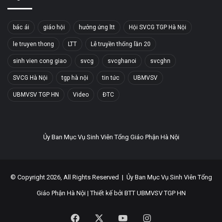
bác ái
giáo hội
hưởng ứng ltt
Hội SVCG TGP Hà Nội
le truyen thong
LTT
Lễ truyền thống lần 20
sinh vien cong giao
svcg
svcghanoi
svcghn
SVCG Hà Nội
tgp hà nội
tin tức
UBMVSV
UBMVSV TGP HN
Video
ĐTC
Ủy Ban Mục Vụ Sinh Viên Tổng Giáo Phận Hà Nội
© Copyright 2026, All Rights Reserved |
Ủy Ban Mục Vụ Sinh Viên Tổng
Giáo Phận Hà Nội
| Thiết kế bởi
BTT UBMVSV TGP HN
Facebook
X
YouTube
Instagram