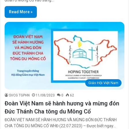
đoàn ở Mông Cổ vào sáng…
Read More »
Giáo Hội Việt Nam
SVCG TGPHN
11/08/2023
0
62
Đoàn Việt Nam sẽ hành hương và mừng đón
Đức Thánh Cha tông du Mông Cổ
ĐOÀN VIỆT NAM SẼ HÀNH HƯƠNG VÀ MỪNG ĐÓN ĐỨC THÁNH
CHA TÔNG DU MÔNG CỔ WHĐ (22.07.2023) – Được biết ngay…