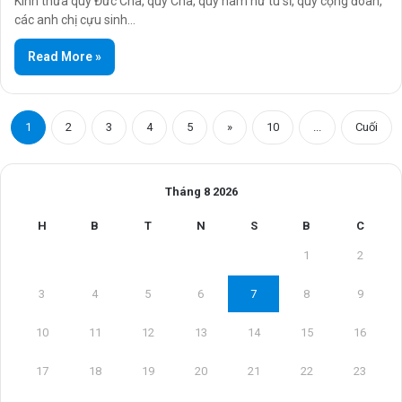
Kính thưa quý Đức Cha, quý Cha, quý nam nữ tu sĩ, quý cộng đoàn,
các anh chị cựu sinh…
Read More »
1
2
3
4
5
»
10
...
Cuối
Tháng 8 2026
H
B
T
N
S
B
C
1
2
3
4
5
6
7
8
9
10
11
12
13
14
15
16
17
18
19
20
21
22
23