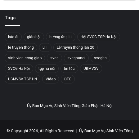
Tags
bác ái
giáo hội
hưởng ứng ltt
Hội SVCG TGP Hà Nội
le truyen thong
LTT
Lễ truyền thống lần 20
sinh vien cong giao
svcg
svcghanoi
svcghn
SVCG Hà Nội
tgp hà nội
tin tức
UBMVSV
UBMVSV TGP HN
Video
ĐTC
Ủy Ban Mục Vụ Sinh Viên Tổng Giáo Phận Hà Nội
© Copyright 2026, All Rights Reserved |
Ủy Ban Mục Vụ Sinh Viên Tổng