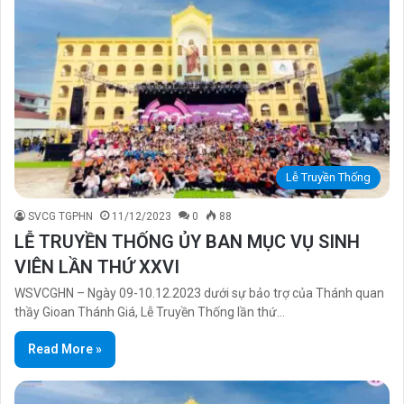
Lễ Truyền Thống
SVCG TGPHN
11/12/2023
0
88
LỄ TRUYỀN THỐNG ỦY BAN MỤC VỤ SINH
VIÊN LẦN THỨ XXVI
WSVCGHN – Ngày 09-10.12.2023 dưới sự bảo trợ của Thánh quan
thầy Gioan Thánh Giá, Lễ Truyền Thống lần thứ…
Read More »