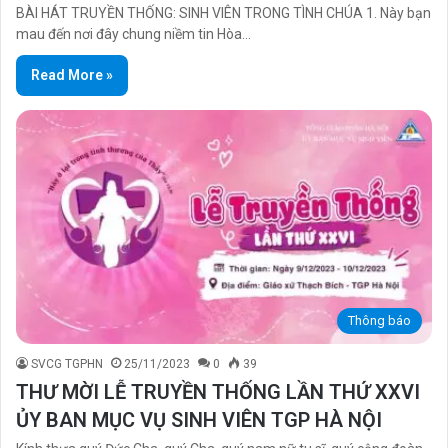
BÀI HÁT TRUYỀN THỐNG: SINH VIÊN TRONG TÌNH CHÚA 1. Này bạn
mau đến nơi đây chung niềm tin Hòa…
Read More »
Thông báo
SVCG TGPHN
25/11/2023
0
39
THƯ MỜI LỄ TRUYỀN THỐNG LẦN THỨ XXVI
ỦY BAN MỤC VỤ SINH VIÊN TGP HÀ NỘI