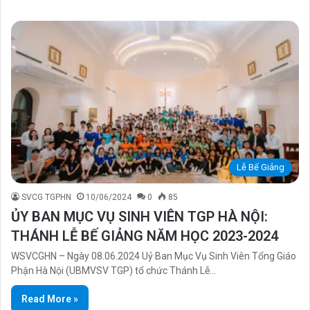
Lễ Bế Giảng
SVCG TGPHN
10/06/2024
0
85
ỦY BAN MỤC VỤ SINH VIÊN TGP HÀ NỘI:
THÁNH LỄ BẾ GIẢNG NĂM HỌC 2023-2024
WSVCGHN – Ngày 08.06.2024 Uỷ Ban Mục Vụ Sinh Viên Tổng Giáo
Phận Hà Nội (UBMVSV TGP) tổ chức Thánh Lễ…
Read More »