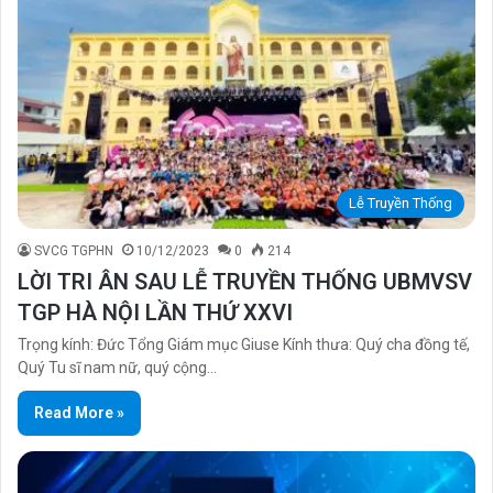
Lễ Truyền Thống
SVCG TGPHN
10/12/2023
0
214
LỜI TRI ÂN SAU LỄ TRUYỀN THỐNG UBMVSV
TGP HÀ NỘI LẦN THỨ XXVI
Trọng kính: Đức Tổng Giám mục Giuse Kính thưa: Quý cha đồng tế,
Quý Tu sĩ nam nữ, quý cộng…
Read More »