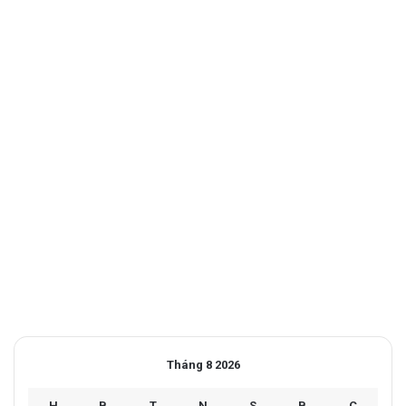
Tháng 8 2026
H
B
T
N
S
B
C