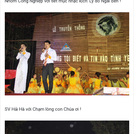
Nhóm Công Nghiệp với tiết mục nhạc kịch: Lý do Ngài đến !
SV Hải Hà với Chạm lòng con Chúa ơi !