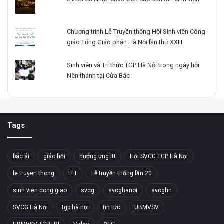
Chương trình Lễ Truyền thống Hội Sinh viên Công
giáo Tổng Giáo phận Hà Nội lần thứ XXIII
Sinh viên và Tri thức TGP Hà Nội trong ngày hội
Nên thánh tại Cửa Bắc
Tags
bác ái
giáo hội
hưởng ứng ltt
Hội SVCG TGP Hà Nội
le truyen thong
LTT
Lễ truyền thống lần 20
sinh vien cong giao
svcg
svcghanoi
svcghn
SVCG Hà Nội
tgp hà nội
tin tức
UBMVSV