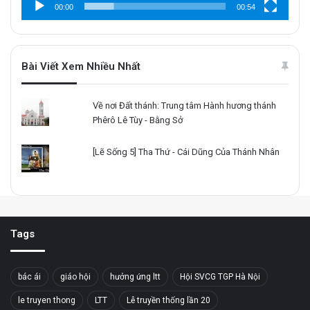
00:00
00:54
Bài Viết Xem Nhiều Nhất
Về nơi Đất thánh: Trung tâm Hành hương thánh
Phêrô Lê Tùy - Bằng Sở
[Lẽ Sống 5] Tha Thứ - Cái Dũng Của Thánh Nhân
Tags
bác ái
giáo hội
hưởng ứng ltt
Hội SVCG TGP Hà Nội
le truyen thong
LTT
Lễ truyền thống lần 20