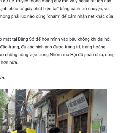
dự Lễ Truyền thống mang quy mô và ý nghĩa rất lớn này,
h phúc từ giây phút hiện tại” bằng cách trò chuyện, vui
hông phải lúc nào cũng “chậm” để cảm nhận nét khác của
ó mặt tại Bằng Sở để hòa mình vào bầu không khí đại hội,
ặc trưng, đủ các hình ảnh được trang trí, trang hoàng
 vào những công việc trong Nhóm mà Hội đã phân chia, cũng
u hơn nữa.
am: