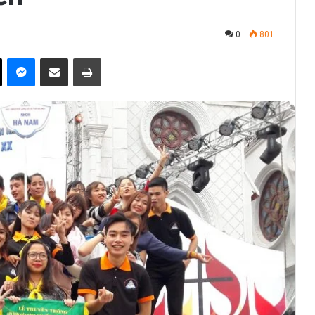
0
801
ok
X
Messenger
Share via Email
Print