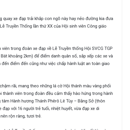
ng quay xe đạp trải khắp con ngõ này hay nẻo đường kia đưa
ễ Truyền Thống lần thứ XX của Hội sinh viên Công giáo
h viên trong đoàn xe đạp về Lễ Truyền thống Hội SVCG TGP
p Bát khoảng 2km) để điểm danh quân số, sắp xếp các xe và
n đến điểm đến cũng như việc chấp hành luật an toàn giao
ển chậm rãi, mang theo những lá cờ Hội thánh màu vàng phối
Mọi thành viên trong đoàn đều cảm thấy hào hứng trong hành
ung tâm Hành hương Thánh Phêrô Lê Tùy – Bằng Sở (thôn
đạp với 16 người trẻ tuổi, nhiệt huyết, vừa đạp xe di
nên rộn ràng, tươi trẻ.