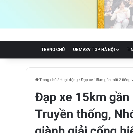
TRANG CHỦ
UBMVSV TGP HÀ NỘI
TI
Trang chủ
/
Hoạt động
/
Đạp xe 15km gần mất 2 tiếng 
Đạp xe 15km gần 
Truyền thống, N
giành giải cống hi