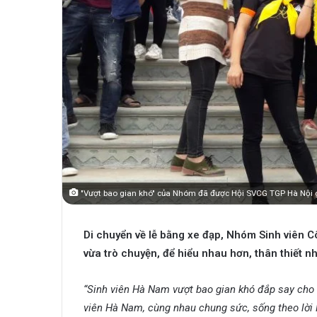
"Vượt bao gian khó" của Nhóm đã được Hội SVCG TGP Hà Nội 
Di chuyển về lễ bằng xe đạp, Nhóm Sinh viên 
vừa trò chuyện, để hiểu nhau hơn, thân thiết n
“Sinh viên Hà Nam vượt bao gian khó đắp say cho 
viên Hà Nam, cùng nhau chung sức, sống theo lời