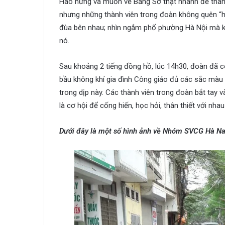
Hào hứng và muốn về Bằng Sở thật nhanh để tham 
nhưng những thành viên trong đoàn không quên “hạn
đùa bên nhau; nhìn ngắm phố phường Hà Nội mà k
nó.
Sau khoảng 2 tiếng đồng hồ, lúc 14h30, đoàn đã c
bầu không khí gia đình Công giáo đủ các sắc màu đ
trong dịp này. Các thành viên trong đoàn bắt tay
là cơ hội để cống hiến, học hỏi, thân thiết với nha
Dưới đây là một số hình ảnh về Nhóm SVCG Hà N