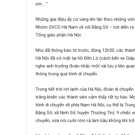
em….”
Những giai điệu ấy cứ vang lên lăn theo những vò
Nhóm SVCG Hà Nam về với Bằng Sở – nơi diễn ra L
Tổng giáo phận Hà Nội.
Như đã thông báo từ trước, đúng 12h30, các thàn
Hà Nội đã có mặt tại hồ Đền Lừ (cách bến xe Giá
nghe anh trưởng đoàn nhắc một vài lưu ý liên qua
thông trong quá trình di chuyển.
Trong tiết trời rét lạnh của Hà Nội, đoàn di chuy
trắng khiến các thành viên cảm thấy rất tự hào. 
trình di chuyển về phía Nam Hà Nội, cụ thể là Tr
Bằng Sở, xã Ninh Sở, huyện Thường Tín). 9 chiếc xe 
chuyển, vừa nói cười rôm rả làm bầu không khí trở 