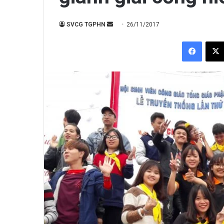
Send
SVCG TGPHN
26/11/2017
an
Facebo
email