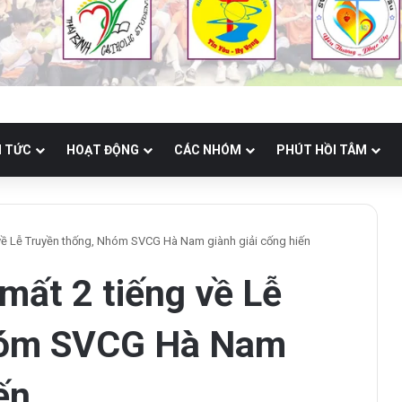
N TỨC
HOẠT ĐỘNG
CÁC NHÓM
PHÚT HỒI TÂM
về Lễ Truyền thống, Nhóm SVCG Hà Nam giành giải cống hiến
mất 2 tiếng về Lễ
hóm SVCG Hà Nam
ến