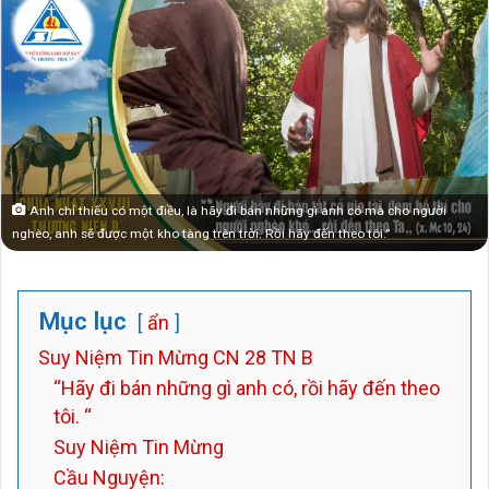
Anh chỉ thiếu có một điều, là hãy đi bán những gì anh có mà cho người
nghèo, anh sẽ được một kho tàng trên trời. Rồi hãy đến theo tôi.”
Mục lục
ẩn
Suy Niệm Tin Mừng CN 28 TN B
“Hãy đi bán những gì anh có, rồi hãy đến theo
tôi. “
Suy Niệm Tin Mừng
Cầu Nguyện: