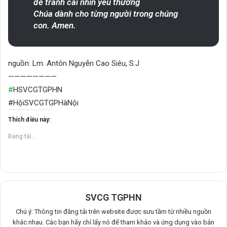
để tránh cái nhìn yêu thương
Chúa dành cho từng người trong chúng
con. Amen.
nguồn: Lm. Antôn Nguyễn Cao Siêu, S.J
————————
#
HSVCGTGPHN
#HộiSVCGTGPHàNội
Thích điều này:
Đang tải...
SVCG TGPHN
Chú ý: Thông tin đăng tải trên website được sưu tầm từ nhiều nguồn
khác nhau. Các bạn hãy chỉ lấy nó để tham khảo và ứng dụng vào bản