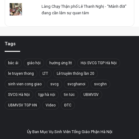
Làng Chạy Thận phố Lê Thanh Nghị - “Mảnh đời”
đang cần lắm sự quan tâm
Tags
bác ái
giáo hội
hưởng ứng ltt
Hội SVCG TGP Hà Nội
le truyen thong
LTT
Lễ truyền thống lần 20
sinh vien cong giao
svcg
svcghanoi
svcghn
SVCG Hà Nội
tgp hà nội
tin tức
UBMVSV
UBMVSV TGP HN
Video
ĐTC
Ủy Ban Mục Vụ Sinh Viên Tổng Giáo Phận Hà Nội