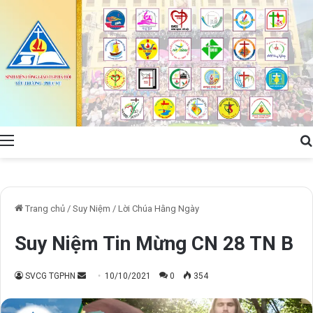
Menu
Trang chủ
/
Suy Niệm
/
Lời Chúa Hằng Ngày
Suy Niệm Tin Mừng CN 28 TN B
Send
SVCG TGPHN
10/10/2021
0
354
an
email