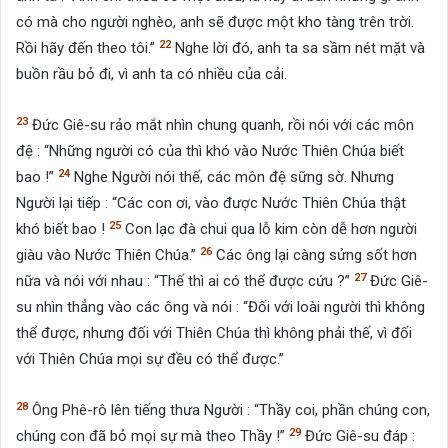
có mà cho người nghèo, anh sẽ được một kho tàng trên trời.
22
Rồi hãy đến theo tôi.”
Nghe lời đó, anh ta sa sầm nét mặt và
buồn rầu bỏ đi, vì anh ta có nhiều của cải.
23
Đức Giê-su rảo mắt nhìn chung quanh, rồi nói với các môn
đệ : “Những người có của thì khó vào Nước Thiên Chúa biết
24
bao !”
Nghe Người nói thế, các môn đệ sững sờ. Nhưng
Người lại tiếp : “Các con ơi, vào được Nước Thiên Chúa thật
25
khó biết bao !
Con lạc đà chui qua lỗ kim còn dễ hơn người
26
giàu vào Nước Thiên Chúa.”
Các ông lại càng sửng sốt hơn
27
nữa và nói với nhau : “Thế thì ai có thể được cứu ?”
Đức Giê-
su nhìn thẳng vào các ông và nói : “Đối với loài người thì không
thể được, nhưng đối với Thiên Chúa thì không phải thế, vì đối
với Thiên Chúa mọi sự đều có thể được.”
28
Ông Phê-rô lên tiếng thưa Người : “Thầy coi, phần chúng con,
29
chúng con đã bỏ mọi sự mà theo Thầy !”
Đức Giê-su đáp :