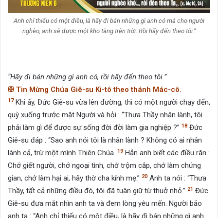
Anh chỉ thiếu có một điều, là hãy đi bán những gì anh có mà cho người
nghèo, anh sẽ được một kho tàng trên trời. Rồi hãy đến theo tôi.”
“Hãy đi bán những gì anh có, rồi hãy đến theo tôi.”
✠
Tin Mừng Chúa Giê-su Ki-tô theo thánh Mác-cô.
17
Khi ấy, Đức Giê-su vừa lên đường, thì có một người chạy đến,
quỳ xuống trước mặt Người và hỏi : “Thưa Thầy nhân lành, tôi
18
phải làm gì để được sự sống đời đời làm gia nghiệp ?”
Đức
Giê-su đáp : “Sao anh nói tôi là nhân lành ? Không có ai nhân
19
lành cả, trừ một mình Thiên Chúa.
Hẳn anh biết các điều răn :
Chớ giết người, chớ ngoại tình, chớ trộm cắp, chớ làm chứng
20
gian, chớ làm hại ai, hãy thờ cha kính mẹ.”
Anh ta nói : “Thưa
21
Thầy, tất cả những điều đó, tôi đã tuân giữ từ thuở nhỏ.”
Đức
Giê-su đưa mắt nhìn anh ta và đem lòng yêu mến. Người bảo
anh ta : “Anh chỉ thiếu có một điều, là hãy đi bán những gì anh