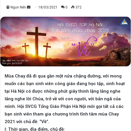
Send
Ngọn Nến
18/03/2021
0
372
an
email
Mùa Chay đã đi qua gần một nửa chặng đường, với mong
muốn các bạn sinh viên công giáo đang học tập, sinh hoạt
tại Hà Nội có được những phút giây thinh lặng lắng nghe
lắng nghe lời Chúa, trở về với con người, với bản ngã của
mình. Hội SVCG Tổng Giáo Phận Hà Nội mời gọi tất cả các
bạn sinh viên tham gia chương trình tĩnh tâm mùa Chay
2021 với chủ đề: “Về”.
I: Thời gian, địa điểm, chủ đề: