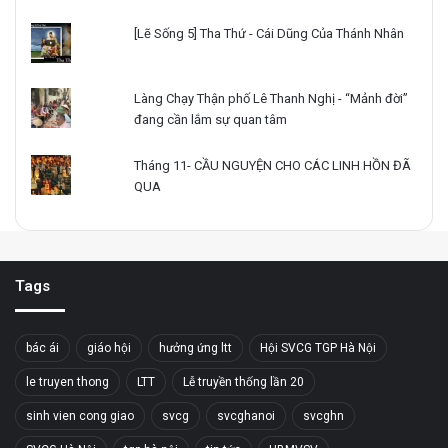
[Lẽ Sống 5] Tha Thứ - Cái Dũng Của Thánh Nhân
Làng Chạy Thận phố Lê Thanh Nghị - “Mảnh đời”
đang cần lắm sự quan tâm
Tháng 11- CẦU NGUYỆN CHO CÁC LINH HỒN ĐÃ
QUA
Tags
bác ái
giáo hội
hưởng ứng ltt
Hội SVCG TGP Hà Nội
le truyen thong
LTT
Lễ truyền thống lần 20
sinh vien cong giao
svcg
svcghanoi
svcghn