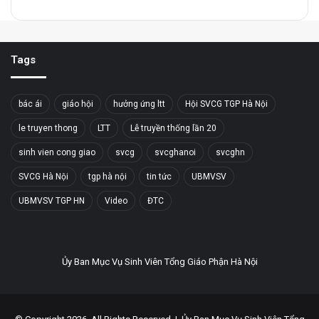
Tags
bác ái
giáo hội
hưởng ứng ltt
Hội SVCG TGP Hà Nội
le truyen thong
LTT
Lễ truyền thống lần 20
sinh vien cong giao
svcg
svcghanoi
svcghn
SVCG Hà Nội
tgp hà nội
tin tức
UBMVSV
UBMVSV TGP HN
Video
ĐTC
Ủy Ban Mục Vụ Sinh Viên Tổng Giáo Phận Hà Nội