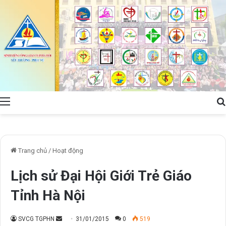
Menu
Trang chủ
/
Hoạt động
Lịch sử Đại Hội Giới Trẻ Giáo
Tỉnh Hà Nội
Send
SVCG TGPHN
31/01/2015
0
519