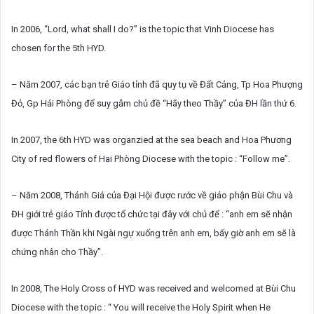
In 2006, “Lord, what shall I do?” is the topic that Vinh Diocese has
chosen for the 5th HYD.
– Năm 2007, các bạn trẻ Giáo tỉnh đã quy tụ về Đất Cảng, Tp Hoa Phượng
Đỏ, Gp Hải Phòng để suy gẫm chủ đề “Hãy theo Thầy” của ĐH lần thứ 6.
In 2007, the 6th HYD was organzied at the sea beach and Hoa Phương
City of red flowers of Hai Phòng Diocese with the topic : “Follow me”.
– Năm 2008, Thánh Giá của Đại Hội được rước về giáo phận Bùi Chu và
ĐH giới trẻ giáo Tỉnh được tổ chức tại đây với chủ để : “anh em sẽ nhận
được Thánh Thần khi Ngài ngự xuống trên anh em, bấy giờ anh em sẽ là
chứng nhân cho Thầy”.
In 2008, The Holy Cross of HYD was received and welcomed at Bùi Chu
Diocese with the topic : “ You will receive the Holy Spirit when He