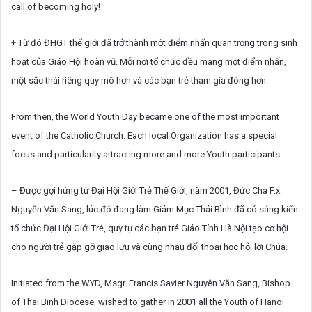
call of becoming holy!
+ Từ đó ĐHGT thế giới đã trở thành một điểm nhấn quan trọng trong sinh
hoạt của Giáo Hội hoàn vũ. Mỗi nơi tổ chức đều mang một điểm nhấn,
một sắc thái riêng quy mô hơn và các bạn trẻ tham gia đông hơn.
From then, the World Youth Day became one of the most important
event of the Catholic Church. Each local Organization has a special
focus and particularity attracting more and more Youth participants.
– Được gợi hứng từ Đại Hội Giới Trẻ Thế Giới, năm 2001, Đức Cha F.x.
Nguyễn Văn Sang, lúc đó đang làm Giám Mục Thái Bình đã có sáng kiến
tổ chức Đại Hội Giới Trẻ, quy tụ các bạn trẻ Giáo Tỉnh Hà Nội tạo cơ hội
cho người trẻ gặp gỡ giao lưu và cùng nhau đối thoại học hỏi lời Chúa.
Initiated from the WYD, Msgr. Francis Savier Nguyễn Văn Sang, Bishop
of Thai Binh Diocese, wished to gather in 2001 all the Youth of Hanoi