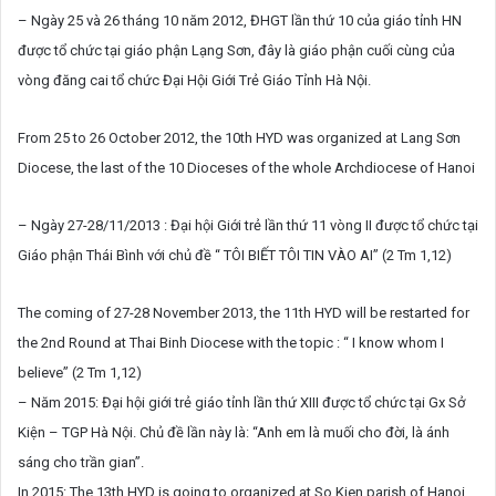
– Ngày 25 và 26 tháng 10 năm 2012, ĐHGT lần thứ 10 của giáo tỉnh HN
được tổ chức tại giáo phận Lạng Sơn, đây là giáo phận cuối cùng của
vòng đăng cai tổ chức Đại Hội Giới Trẻ Giáo Tỉnh Hà Nội.
From 25 to 26 October 2012, the 10th HYD was organized at Lang Sơn
Diocese, the last of the 10 Dioceses of the whole Archdiocese of Hanoi
– Ngày 27-28/11/2013 : Đại hội Giới trẻ lần thứ 11 vòng II được tổ chức tại
Giáo phận Thái Bình với chủ đề “ TÔI BIẾT TÔI TIN VÀO AI” (2 Tm 1,12)
The coming of 27-28 November 2013, the 11th HYD will be restarted for
the 2nd Round at Thai Binh Diocese with the topic : “ I know whom I
believe” (2 Tm 1,12)
– Năm 2015: Đại hội giới trẻ giáo tỉnh lần thứ XIII được tổ chức tại Gx Sở
Kiện – TGP Hà Nội. Chủ đề lần này là: “Anh em là muối cho đời, là ánh
sáng cho trần gian”.
In 2015: The 13th HYD is going to organized at So Kien parish of Hanoi