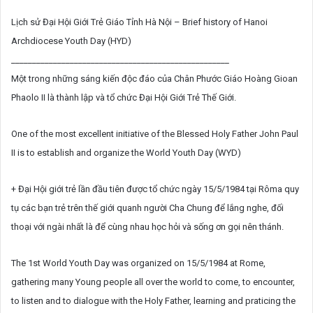
an
Lịch sử Đại Hội Giới Trẻ Giáo Tỉnh Hà Nội – Brief history of Hanoi
email
Archdiocese Youth Day (HYD)
____________________________________________________
Một trong những sáng kiến độc đáo của Chân Phước Giáo Hoàng Gioan
Phaolo II là thành lập và tổ chức Đại Hội Giới Trẻ Thế Giới.
One of the most excellent initiative of the Blessed Holy Father John Paul
II is to establish and organize the World Youth Day (WYD)
+ Đại Hội giới trẻ lần đầu tiên được tổ chức ngày 15/5/1984 tại Rôma quy
tụ các bạn trẻ trên thế giới quanh người Cha Chung để lắng nghe, đối
thoại với ngài nhất là để cùng nhau học hỏi và sống ơn gọi nên thánh.
The 1st World Youth Day was organized on 15/5/1984 at Rome,
gathering many Young people all over the world to come, to encounter,
to listen and to dialogue with the Holy Father, learning and praticing the