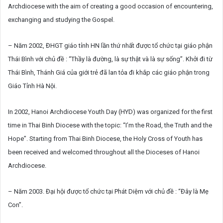
Archdiocese with the aim of creating a good occasion of encountering,
exchanging and studying the Gospel.
– Năm 2002, ĐHGT giáo tỉnh HN lần thứ nhất được tổ chức tại giáo phận
Thái Bình với chủ đề : “Thầy là đường, là sự thật và là sự sống”. Khởi đi từ
Thái Bình, Thánh Giá của giới trẻ đã lan tỏa đi khắp các giáo phận trong
Giáo Tỉnh Hà Nội.
In 2002, Hanoi Archdiocese Youth Day (HYD) was organized for the first
time in Thai Binh Diocese with the topic: “I’m the Road, the Truth and the
Hope”. Starting from Thai Binh Diocese, the Holy Cross of Youth has
been received and welcomed throughout all the Dioceses of Hanoi
Archdiocese.
– Năm 2003. Đại hội được tổ chức tại Phát Diệm với chủ đề : “Đây là Mẹ
Con”.