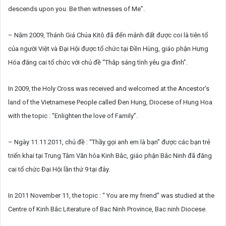
descends upon you. Be then witnesses of Me”.
– Năm 2009, Thánh Giá Chúa Kitô đã đến mảnh đất được coi là tiên tổ
của người Việt và Đại Hội được tổ chức tại Đền Hùng, giáo phận Hưng
Hóa đăng cai tổ chức với chủ đề “Thắp sáng tình yêu gia đình”.
In 2009, the Holy Cross was received and welcomed at the Ancestor’s
land of the Vietnamese People called Đen Hung, Diocese of Hung Hoa
with the topic : “Enlighten the love of Family”.
– Ngày 11.11.2011, chủ đề : “Thầy gọi anh em là bạn” được các bạn trẻ
triển khai tại Trung Tâm Văn hóa Kinh Bắc, giáo phận Bắc Ninh đã đăng
cai tổ chức Đại Hội lần thứ 9 tại đây.
In 2011 November 11, the topic : “ You are my friend” was studied at the
Centre of Kinh Bắc Literature of Bac Ninh Province, Bac ninh Diocese.