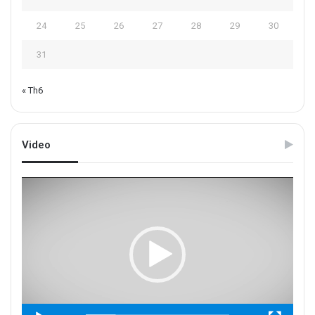
24
25
26
27
28
29
30
31
« Th6
Video
Trình
chơi
Video