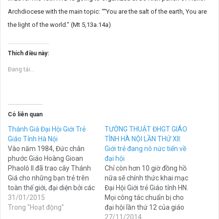
Archdiocese with the main topic: ““You are the salt of the earth, You are
the light of the world.” (Mt 5,13a.14a)
Thích điều này:
Đang tải...
Có liên quan
Thánh Giá Đại Hội Giới Trẻ
TƯỜNG THUẬT ĐHGT GIÁO
Giáo Tỉnh Hà Nội
TÌNH HÀ NỘI LẦN THỨ XII:
Vào năm 1984, Đức chân
Giới trẻ đang nô nức tiến về
phước Giáo Hoàng Gioan
đại hội
Phaolô II đã trao cây Thánh
Chỉ còn hơn 10 giờ đồng hồ
Giá cho những bạn trẻ trên
nữa sẽ chính thức khai mạc
toàn thế giới, đại diện bởi các
Đại Hội Giới trẻ Giáo tỉnh HN.
bạn trẻ đến từ Trung tâm
31/01/2015
Mọi công tác chuẩn bị cho
Giới trẻ Quốc tế Thánh
Trong "Hoạt động"
đại hội lần thứ 12 của giáo
Lawrence ở Rôma. Dịp này,
phận đăng cai đang gấp rút
27/11/2014