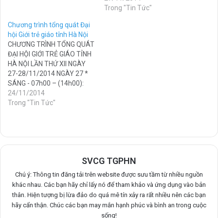
ngài nói rằng: “Thân gửi
hoàn thành. Dưới đây là một
Trong "Tin Tức"
đến…
số hình ảnh do ban…
Chương trình tổng quát Đại
hội Giới trẻ giáo tỉnh Hà Nội
CHƯƠNG TRÌNH TỔNG QUÁT
ĐẠI HỘI GIỚI TRẺ GIÁO TỈNH
HÀ NỘI LẦN THỨ XII NGÀY
27-28/11/2014 NGÀY 27 *
SÁNG - 07h00 – (14h00):
Đón tiếp và hướng dẫn các
24/11/2014
phái đoàn về dự Đại hội -
Trong "Tin Tức"
08h30 - 09h00 : Tập
trung - khởi động - 09h00…
SVCG TGPHN
Chú ý: Thông tin đăng tải trên website được sưu tầm từ nhiều nguồn
khác nhau. Các bạn hãy chỉ lấy nó để tham khảo và ứng dụng vào bản
thân. Hiện tượng bị lừa đảo do quá mê tín xảy ra rất nhiều nên các bạn
hãy cẩn thận. Chúc các bạn may mắn hạnh phúc và bình an trong cuộc
sống!