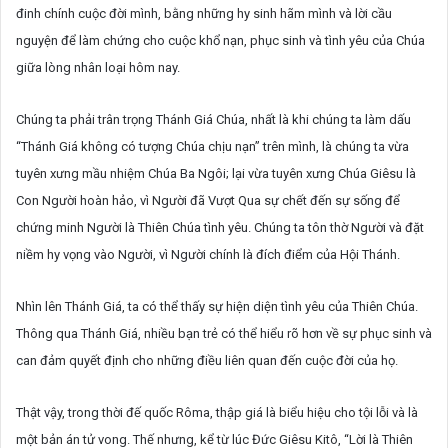
đinh chính cuộc đời mình, bằng những hy sinh hãm mình và lời cầu
nguyện để làm chứng cho cuộc khổ nạn, phục sinh và tình yêu của Chúa
giữa lòng nhân loại hôm nay.
Chúng ta phải trân trọng Thánh Giá Chúa, nhất là khi chúng ta làm dấu
“Thánh Giá không có tượng Chúa chịu nạn” trên mình, là chúng ta vừa
tuyên xưng mầu nhiệm Chúa Ba Ngôi; lại vừa tuyên xưng Chúa Giêsu là
Con Người hoàn hảo, vì Người đã Vượt Qua sự chết đến sự sống để
chứng minh Người là Thiên Chúa tình yêu. Chúng ta tôn thờ Người và đặt
niềm hy vọng vào Người, vì Người chính là đích điểm của Hội Thánh.
Nhìn lên Thánh Giá, ta có thể thấy sự hiện diện tình yêu của Thiên Chúa.
Thông qua Thánh Giá, nhiều bạn trẻ có thể hiểu rõ hơn về sự phục sinh và
can đảm quyết định cho những điều liên quan đến cuộc đời của họ.
Thật vậy, trong thời đế quốc Rôma, thập giá là biểu hiệu cho tội lỗi và là
một bản án tử vong. Thế nhưng, kể từ lúc Đức Giêsu Kitô, “Lời là Thiên