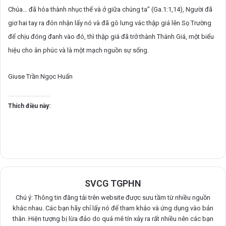
Chúa… đã hóa thành nhục thể và ở giữa chúng ta” (Ga.1:1,14), Người đã
giơ hai tay ra đón nhận lấy nó và đã gò lưng vác thập giá lên Sọ Trường
để chịu đóng đanh vào đó, thì thập giá đã trở thành Thánh Giá, một biểu
hiệu cho ân phúc và là một mạch nguồn sự sống.
Giuse Trần Ngọc Huấn
Thích điều này:
SVCG TGPHN
Chú ý: Thông tin đăng tải trên website được sưu tầm từ nhiều nguồn
khác nhau. Các bạn hãy chỉ lấy nó để tham khảo và ứng dụng vào bản
thân. Hiện tượng bị lừa đảo do quá mê tín xảy ra rất nhiều nên các bạn