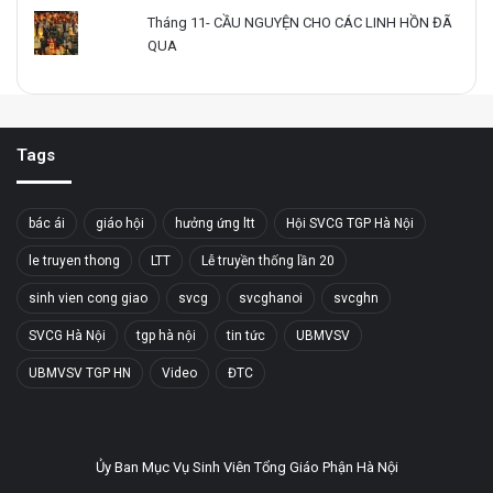
Tháng 11- CẦU NGUYỆN CHO CÁC LINH HỒN ĐÃ
QUA
Tags
bác ái
giáo hội
hưởng ứng ltt
Hội SVCG TGP Hà Nội
le truyen thong
LTT
Lễ truyền thống lần 20
sinh vien cong giao
svcg
svcghanoi
svcghn
SVCG Hà Nội
tgp hà nội
tin tức
UBMVSV
UBMVSV TGP HN
Video
ĐTC
Ủy Ban Mục Vụ Sinh Viên Tổng Giáo Phận Hà Nội