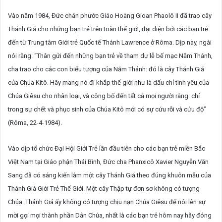
an
Vào năm 1984, Đức chân phước Giáo Hoàng Gioan Phaolô II đã trao cây
email
Thánh Giá cho những bạn trẻ trên toàn thế giới, đại diện bởi các bạn trẻ
đến từ Trung tâm Giới trẻ Quốc tế Thánh Lawrence ở Rôma. Dịp này, ngài
nói rằng: “Thân gửi đến những bạn trẻ về tham dự lễ bế mạc Năm Thánh,
cha trao cho các con biểu tượng của Năm Thánh: đó là cây Thánh Giá
của Chúa Kitô. Hãy mang nó đi khắp thế giới như là dấu chỉ tình yêu của
Chúa Giêsu cho nhân loại, và công bố đến tất cả mọi người rằng: chỉ
trong sự chết và phục sinh của Chúa Kitô mới có sự cứu rỗi và cứu độ”
(Rôma, 22-4-1984).
Vào dịp tổ chức Đại Hội Giới Trẻ lần đầu tiên cho các bạn trẻ miền Bắc
Việt Nam tại Giáo phận Thái Bình, Đức cha Phanxicô Xavier Nguyễn Văn
Sang đã có sáng kiến làm một cây Thánh Giá theo đúng khuôn mẫu của
Thánh Giá Giới Trẻ Thế Giới. Một cây Thập tự đơn sơ không có tượng
Chúa. Thánh Giá ấy không có tượng chịu nạn Chúa Giêsu để nói lên sự
mời gọi mọi thành phần Dân Chúa, nhất là các bạn trẻ hôm nay hãy đóng