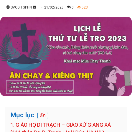
Send
SVCG TGPHN
21/02/2023
0
523
an
email
Mục lục
ẩn
1. GIÁO HỌ DI TRẠCH – GIÁO XỨ GIANG XÁ