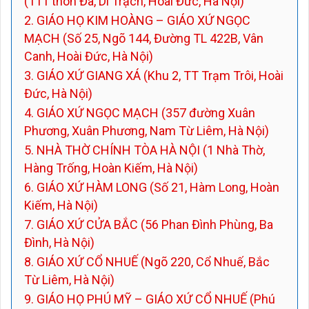
(111 thôn Đa, Di Trạch, Hoài Đức, Hà Nội)
2. GIÁO HỌ KIM HOÀNG – GIÁO XỨ NGỌC
MẠCH (Số 25, Ngõ 144, Đường TL 422B, Vân
Canh, Hoài Đức, Hà Nội)
3. GIÁO XỨ GIANG XÁ (Khu 2, TT Trạm Trôi, Hoài
Đức, Hà Nội)
4. GIÁO XỨ NGỌC MẠCH (357 đường Xuân
Phương, Xuân Phương, Nam Từ Liêm, Hà Nội)
5. NHÀ THỜ CHÍNH TÒA HÀ NỘI (1 Nhà Thờ,
Hàng Trống, Hoàn Kiếm, Hà Nội)
6. GIÁO XỨ HÀM LONG (Số 21, Hàm Long, Hoàn
Kiếm, Hà Nội)
7. GIÁO XỨ CỬA BẮC (56 Phan Đình Phùng, Ba
Đình, Hà Nội)
8. GIÁO XỨ CỔ NHUẾ (Ngõ 220, Cổ Nhuế, Bắc
Từ Liêm, Hà Nội)
9. GIÁO HỌ PHÚ MỸ – GIÁO XỨ CỔ NHUẾ (Phú