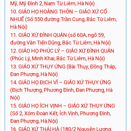
Mỹ, Mỹ Đình 2, Nam Từ Liêm, Hà Nội)
10. GIÁO HỌ HOÀNG THÔN – GIÁO XỨ CỔ
NHUẾ (Số 550 đường Trần Cung, Bắc Từ Liêm,
Hà Nội)
11. GIÁO XỨ ĐÌNH QUÁN (số 60A, ngõ 59,
đường Văn Tiến Dũng, Bắc Từ Liêm, Hà Nội)
12. GIÁO HỌ PHÚC LÝ – GIÁO XỨ ĐÌNH QUÁN
(Phúc Lý, Minh Khai, Bắc Từ Liêm, Hà Nội)
13. GIÁO XỨ THỤY ỨNG (Bài Thụy, Đồng Tháp,
Đan Phượng, Hà Nội)
14. GIÁO HỌ ĐỊCH VĨ – GIÁO XỨ THỤY ỨNG
(Địch Thượng, Phương Đình, Đan Phượng, Hà
Nội)
15. GIÁO HỌ ÍCH VỊNH – GIÁO XỨ THỤY ỨNG
(Số 2, Xóm Đoàn Kết, Ích Vịnh, Phương Đình,
Đan Phượng, Hà Nội)
16. GIÁO XỨ THÁI HÀ (180/2 Nguyễn Lương