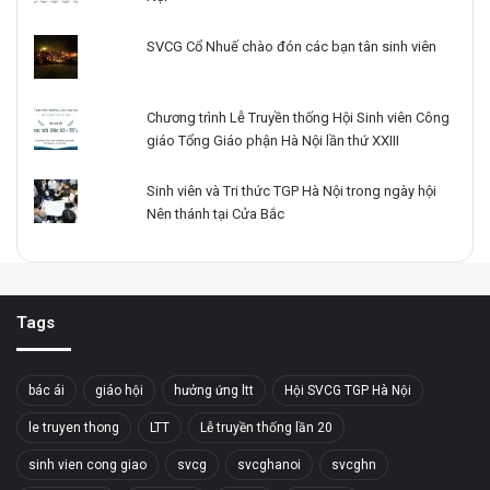
SVCG Cổ Nhuế chào đón các bạn tân sinh viên
Chương trình Lễ Truyền thống Hội Sinh viên Công
giáo Tổng Giáo phận Hà Nội lần thứ XXIII
Sinh viên và Tri thức TGP Hà Nội trong ngày hội
Nên thánh tại Cửa Bắc
Tags
bác ái
giáo hội
hưởng ứng ltt
Hội SVCG TGP Hà Nội
le truyen thong
LTT
Lễ truyền thống lần 20
sinh vien cong giao
svcg
svcghanoi
svcghn