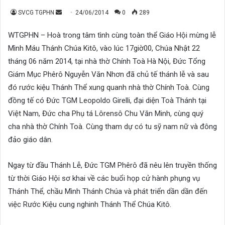
Send
SVCG TGPHN
24/06/2014
0
289
an
WTGPHN – Hoà trong tâm tình cùng toàn thể Giáo Hội mừng lễ
email
Mình Máu Thánh Chúa Kitô, vào lúc 17giờ00, Chúa Nhật 22
tháng 06 năm 2014, tại nhà thờ Chính Toà Hà Nội, Đức Tổng
Giám Mục Phêrô Nguyễn Văn Nhơn đã chủ tế thánh lễ và sau
đó rước kiệu Thánh Thể xung quanh nhà thờ Chính Toà. Cùng
đồng tế có Đức TGM Leopoldo Girelli, đại diện Toà Thánh tại
Việt Nam, Đức cha Phụ tá Lôrensô Chu Văn Minh, cùng quý
cha nhà thờ Chính Toà. Cùng tham dự có tu sỹ nam nữ và đông
đảo giáo dân.
Ngay từ đầu Thánh Lễ, Đức TGM Phêrô đã nêu lên truyền thống
từ thời Giáo Hội sơ khai về các buổi họp cử hành phụng vụ
Thánh Thể, chầu Mình Thánh Chúa và phát triển dần dần đến
việc Rước Kiệu cung nghinh Thánh Thể Chúa Kitô.