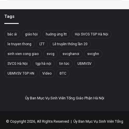
Tags
bác ái
giáo hội
hưởng ứng ltt
Hội SVCG TGP Hà Nội
le truyen thong
LTT
Lễ truyền thống lần 20
sinh vien cong giao
svcg
svcghanoi
svcghn
SVCG Hà Nội
tgp hà nội
tin tức
UBMVSV
UBMVSV TGP HN
Video
ĐTC
Ủy Ban Mục Vụ Sinh Viên Tổng Giáo Phận Hà Nội
© Copyright 2026, All Rights Reserved |
Ủy Ban Mục Vụ Sinh Viên Tổng