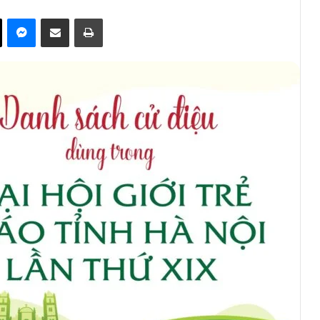
ok
X
Messenger
Share via Email
Print