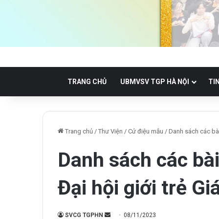
TRANG CHỦ
UBMVSV TGP HÀ NỘI
TI
Trang chủ
/
Thư Viện
/
Cử điệu mẫu
/
Danh sách các bài 
Danh sách các bài
Đại hội giới trẻ G
Send
SVCG TGPHN
08/11/2023