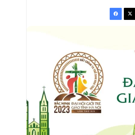
an
Facebo
email