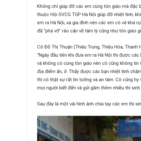
Không chỉ giúp đỡ các em cùng tôn giáo mà đặc b
thuộc Hội SVCG TGP Hà Nội giúp đỡ nhiệt tình, khô
em ra Hà Nội, xa gia đình nên các em có vẻ khá rụt
đã “phá vỡ” rào cản về tâm lý cũng như tôn giáo gi
Cô Đỗ Thị Thuận (Thiệu Trung, Thiệu Hóa, Thanh H
“Ngày đầu tiên khi đưa em ra Hà Nội thi được các b
và không có cùng tôn giáo nên cô cũng không tin
địa điểm ăn, ở. Thấy được các bạn nhiệt tình chă
thì cô thật sự rất tin tưởng và an tâm. Cô cũng h
mọi người biết đến và gửi găm thêm nhiều thí sinh
Sau đây là một vài hình ảnh chia tay các em thí sin