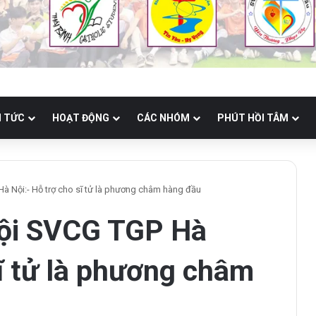
N TỨC
HOẠT ĐỘNG
CÁC NHÓM
PHÚT HỒI TÂM
Hà Nội:- Hỗ trợ cho sĩ tử là phương châm hàng đầu
Hội SVCG TGP Hà
sĩ tử là phương châm