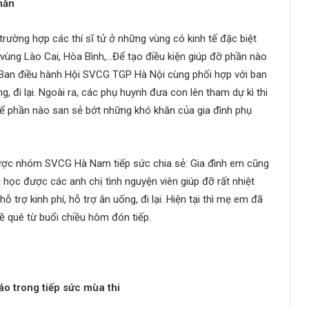
hăn
 trường hợp các thí sĩ tử ở những vùng có kinh tế đặc biệt
 vùng Lào Cai, Hòa Bình,…Để tạo điều kiện giúp đỡ phần nào
i. Ban điều hành Hội SVCG TGP Hà Nội cùng phối hợp với ban
, đi lại. Ngoài ra, các phụ huynh đưa con lên tham dự kì thi
 để phần nào san sẻ bớt những khó khăn của gia đình phụ
được nhóm SVCG Hà Nam tiếp sức chia sẻ: Gia đình em cũng
 học được các anh chị tình nguyện viên giúp đỡ rất nhiệt
ỗ trợ kinh phí, hỗ trợ ăn uống, đi lại. Hiện tại thì mẹ em đã
ề quê từ buổi chiều hôm đón tiếp.
áo trong tiếp sức mùa thi