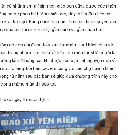
iệt cả những em thí sinh tôn giáo bạn cũng được các nhóm
ng có sự phận biệt. Với nhiều em, đây là lần đầu tiên các
 rè và bỡ ngỡ. Bằng chính sự nhiệt tình các tình nguyện viên
úp các em thí sinh xích lại gần mình và gần nhau hơn.
óa) có con gái được tiếp sức tại nhóm Hà Thành chia sẻ:
ạn trong nhóm giới thiệu về tiếp sức mùa thi, vì là người lạ
 tưởng lắm. Nhưng sau khi được các bạn tình nguyện đưa về
m sóc lo lắng, hỏi han các em cùng với các phụ huynh khác
y vọng từ năm sau các bạn sẽ giúp đưa chương trình này cho
 trong những mùa thi sắp tới.
h sau ngày thi cuối đợt 1: