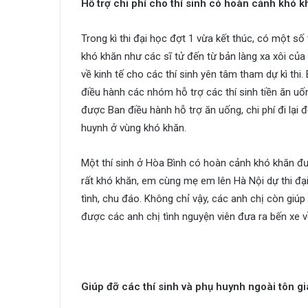
Hỗ trợ chi phí cho thí sinh có hoàn cảnh khó k
Trong kì thi đại học đợt 1 vừa kết thúc, có một số
khó khăn như các sĩ tử đến từ bản làng xa xôi của
về kinh tế cho các thí sinh yên tâm tham dự kì th
điều hành các nhóm hỗ trợ các thí sinh tiền ăn uống
được Ban điều hành hỗ trợ ăn uống, chi phí đi lại
huynh ở vùng khó khăn.
Một thí sinh ở Hòa Bình có hoàn cảnh khó khăn 
rất khó khăn, em cùng mẹ em lên Hà Nội dự thi đại
tình, chu đáo. Không chỉ vậy, các anh chị còn giúp h
được các anh chị tình nguyện viên đưa ra bến xe v
Giúp đỡ các thí sinh và phụ huynh ngoài tôn gi