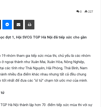
0
227
ok
X
Messenger
Share via Email
Print
i học đợt 1, Hội SVCG TGP Hà Nội đã tiếp sức cho gần
 19 nhóm tham gia tiếp sức mùa thi, chủ yếu là các nhóm
m ở ngoại thành như Xuân Mai, Xuân Hòa, Nông Nghiệp,
ại các tỉnh như Thái Nguyên, Hải Phòng, Thái Bình, Nam
thành nhiều địa điểm khác nhau nhưng tất cả đều chung
n tốt nhất để đưa các “sĩ tử” chạm tới ước mơ của mình.
 tử
 TGP Hà Nội thành lập hơn 70 điểm tiếp sức mùa thi với sự