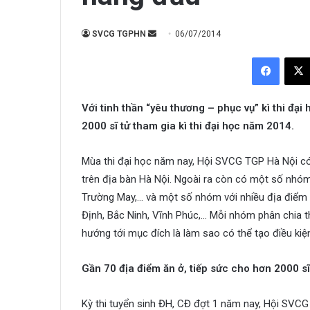
Send
SVCG TGPHN
06/07/2014
an
Facebo
email
Với tinh thần “yêu thương – phục vụ” kì thi đạ
2000 sĩ tử tham gia kì thi đại học năm 2014.
Mùa thi đại học năm nay, Hội SVCG TGP Hà Nội có
trên địa bàn Hà Nội. Ngoài ra còn có một số nhó
Trường May,… và một số nhóm với nhiều địa điểm t
Định, Bắc Ninh, Vĩnh Phúc,… Mỗi nhóm phân chia 
hướng tới mục đích là làm sao có thể tạo điều kiệ
Gần 70 địa điểm ăn ở, tiếp sức cho hơn 2000 sĩ
Kỳ thi tuyển sinh ĐH, CĐ đợt 1 năm nay, Hội SVCG