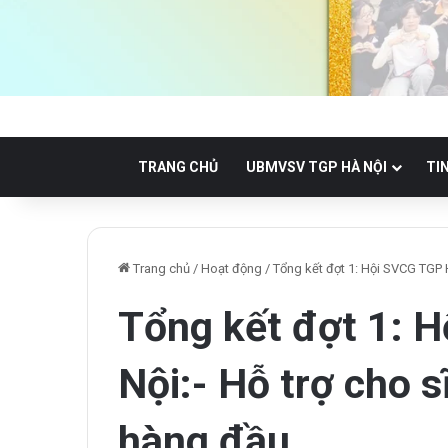
TRANG CHỦ
UBMVSV TGP HÀ NỘI
TI
Trang chủ
/
Hoạt động
/
Tổng kết đợt 1: Hội SVCG TGP 
Tổng kết đợt 1: 
Nội:- Hỗ trợ cho 
hàng đầu