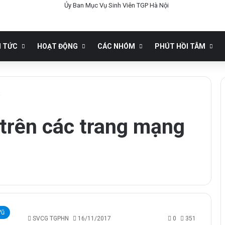
N TỨC
HOẠT ĐỘNG
CÁC NHÓM
PHÚT HỒI TÂM
i
 trên các trang mạng
Vũ
SVCG TGPHN
16/11/2017
0
351