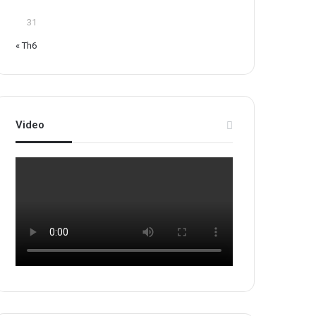
31
« Th6
Video