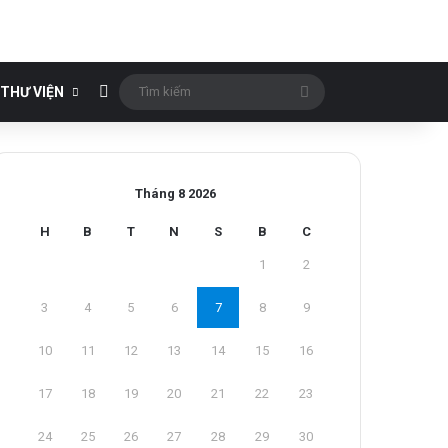
Bài viết ngẫu nhiên
Tìm
THƯ VIỆN
kiếm
Tháng 8 2026
H
B
T
N
S
B
C
1
2
3
4
5
6
7
8
9
10
11
12
13
14
15
16
17
18
19
20
21
22
23
24
25
26
27
28
29
30