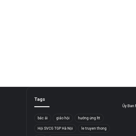
Tags
Ủy Ban 
bác ái
giáo hội
hưởng ứng ltt
Hội SVCG TGP Hà Nội
le truyen thong