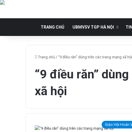
TRANG CHỦ
UBMVSV TGP HÀ NỘI
TI
Trang chủ
/
“9 điều răn” dùng trên các trang mạng xã hộ
“9 điều răn” dùng
xã hội
Giáo Hội Hoàn 