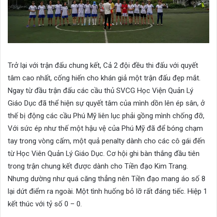
Trở lại với trận đấu chung kết, Cả 2 đội đều thi đấu với quyết
tâm cao nhất, cống hiến cho khán giả một trận đấu đẹp mắt.
Ngay từ đầu trận đấu các cầu thủ SVCG Học Viện Quản Lý
Giáo Dục đã thể hiện sự quyết tâm của mình dồn lên ép sân, ở
thế bị động các cầu Phú Mỹ liên lục phải gồng mình chống đỡ,
Với sức ép như thế một hậu vệ của Phú Mỹ đã để bóng chạm
tay trong vòng cấm, một quả penalty dành cho các cô gái đến
từ Học Viên Quản Lý Giáo Dục. Cơ hội ghi bàn thắng đầu tiên
trong trận chung kết được dành cho Tiền đạo Kim Trang.
Nhưng dường như quá căng thẳng nên Tiền đạo mang áo số 8
lại dứt điểm ra ngoài. Một tình huống bỏ lỡ rất đáng tiếc. Hiệp 1
kết thúc với tỷ số 0 – 0.