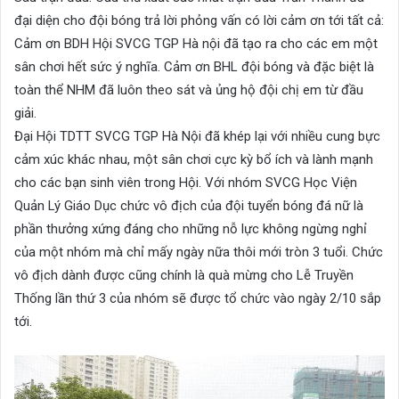
đại diện cho đội bóng trả lời phỏng vấn có lời cảm ơn tới tất cả:
Cảm ơn BDH Hội SVCG TGP Hà nội đã tạo ra cho các em một
sân chơi hết sức ý nghĩa. Cảm ơn BHL đội bóng và đặc biệt là
toàn thể NHM đã luôn theo sát và ủng hộ đội chị em từ đầu
giải.
Đại Hội TDTT SVCG TGP Hà Nội đã khép lại với nhiều cung bực
cảm xúc khác nhau, một sân chơi cực kỳ bổ ích và lành mạnh
cho các bạn sinh viên trong Hội. Với nhóm SVCG Học Viện
Quản Lý Giáo Dục chức vô địch của đội tuyển bóng đá nữ là
phần thưởng xứng đáng cho những nỗ lực không ngừng nghỉ
của một nhóm mà chỉ mấy ngày nữa thôi mới tròn 3 tuổi. Chức
vô địch dành được cũng chính là quà mừng cho Lễ Truyền
Thống lần thứ 3 của nhóm sẽ được tổ chức vào ngày 2/10 sắp
tới.