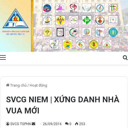
Menu
Trang chủ
/
Hoạt động
SVCG NIEM | XỨNG DANH NHÀ
VUA MỚI
Send
SVCG TGPHN
26/09/2016
0
253