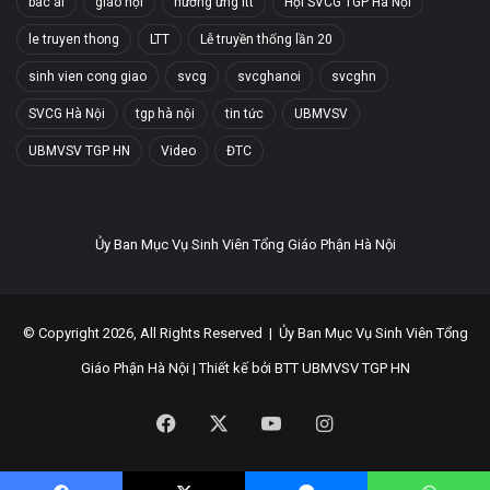
bác ái
giáo hội
hưởng ứng ltt
Hội SVCG TGP Hà Nội
le truyen thong
LTT
Lễ truyền thống lần 20
sinh vien cong giao
svcg
svcghanoi
svcghn
SVCG Hà Nội
tgp hà nội
tin tức
UBMVSV
UBMVSV TGP HN
Video
ĐTC
Ủy Ban Mục Vụ Sinh Viên Tổng Giáo Phận Hà Nội
© Copyright 2026, All Rights Reserved |
Ủy Ban Mục Vụ Sinh Viên Tổng
Giáo Phận Hà Nội
| Thiết kế bởi
BTT UBMVSV TGP HN
Facebook
X
YouTube
Instagram