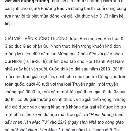
viết văn đường trường”
như làn gió ấm từ Phương Nam xua đi
cái lạnh cho người Phương Bắc và những bài thi cuối cùng cũng
tựa như lời từ biệt mùa đông khi giải kết thúc vào 31/3 năm kế
tiếp.
GIẢI VIẾT VĂN ĐƯỜNG TRƯỜNG được Ban mục vụ Văn hóa &
Giáo dục Giáo phận Qui Nhơn thực hiện trong khuôn khổ dọn
mừng kỷ niệm 400 năm Tin Mừng của Chúa đến với giáo phận
Qui Nhơn (1618-2018), nhằm đào tạo cho Hội Thánh Việt Nam
nhiều cây bút văn xuôi. Cuộc thi kéo dài sáu năm (2013- 2018),
mỗi năm trao giải một lần, dành cho các bạn trẻ Công giáo trên
toàn quốc, dưới 40 tuổi với thể loại Truyện ngắn, mỗi truyện
không quá 3000 từ, mỗi năm một tác giả tham gia tối đa 05 bài
dự thi, có 06 giải thưởng chính thức và 15 giải triển vọng, những
tác giả được vào chung khảo mà không đạt giải sẽ được hỗ trợ
một phần tiền xe về dự họp mặt trao giải và “
Hành hương theo
dấu chân Hàn Mạc Tử”
vào 22/9
(ngày sinh Nhà thơ công giáo
số một Việt Nam: Hàn Mạc Tử)
hàng năm tại Thành phố Qui