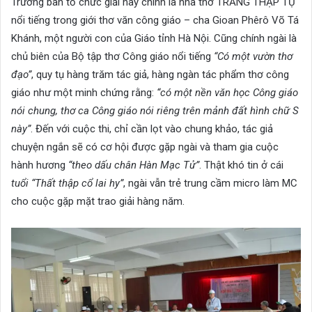
Trưởng ban tổ chức giải này chính là nhà thơ TRĂNG THẬP TỰ
nổi tiếng trong giới thơ văn công giáo – cha Gioan Phêrô Võ Tá
Khánh, một người con của Giáo tỉnh Hà Nội. Cũng chính ngài là
chủ biên của Bộ tập thơ Công giáo nổi tiếng
“Có một vườn thơ
đạo”
, quy tụ hàng trăm tác giả, hàng ngàn tác phẩm thơ công
giáo như một minh chứng rằng:
“có một nền văn học Công giáo
nói chung, thơ ca Công giáo nói riêng trên mảnh đất hình chữ S
này”
. Đến với cuộc thi, chỉ cần lọt vào chung khảo, tác giả
chuyện ngắn sẽ có cơ hội được gặp ngài và tham gia cuộc
hành hương
“theo dấu chân Hàn Mạc Tử”
. Thật khó tin ở cái
tuổi “Thất thập cổ lai hy”
, ngài vẫn trẻ trung cầm micro làm MC
cho cuộc gặp mặt trao giải hàng năm.