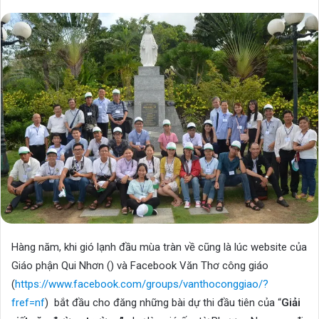
an
email
Hàng năm, khi gió lạnh đầu mùa tràn về cũng là lúc website của
Giáo phận Qui Nhơn (
) và Facebook Văn Thơ công giáo
(
https://www.facebook.com/groups/vanthoconggiao/?
fref=nf
) bắt đầu cho đăng những bài dự thi đầu tiên của “
Giải