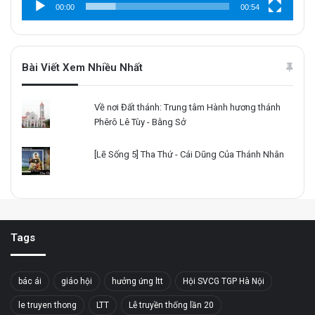
00:00
00:54
Bài Viết Xem Nhiều Nhất
Về nơi Đất thánh: Trung tâm Hành hương thánh
Phêrô Lê Tùy - Bằng Sở
[Lẽ Sống 5] Tha Thứ - Cái Dũng Của Thánh Nhân
Tags
bác ái
giáo hội
hưởng ứng ltt
Hội SVCG TGP Hà Nội
le truyen thong
LTT
Lễ truyền thống lần 20