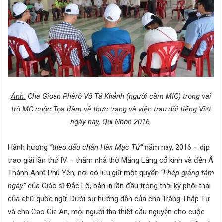
Ảnh:
Cha Gioan Phêrô Võ Tá Khánh (người cầm MIC) trong vai
trò MC cuộc Tọa đàm về thực trạng và việc trau dồi tiếng Việt
ngày nay, Qui Nhơn 2016.
Hành hương
“theo dấu chân Hàn Mạc Tử”
năm nay, 2016 – dịp
trao giải lần thứ IV – thăm nhà thờ Mằng Lăng cổ kính và đền Á
Thánh Anrê Phú Yên, nơi có lưu giữ một quyển
“Phép giảng tám
ngày”
của Giáo sĩ Đắc Lộ, bản in lần đầu trong thời kỳ phôi thai
của chữ quốc ngữ. Dưới sự hướng dẫn của cha Trăng Thập Tự
và cha Cao Gia An, mọi người tha thiết cầu nguyện cho cuộc