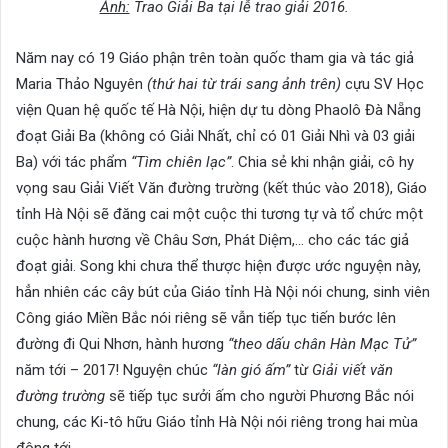
Ảnh:
Trao Giải Ba tại lễ trao giải 2016.
Năm nay có 19 Giáo phận trên toàn quốc tham gia và tác giả
Maria Thảo Nguyên
(thứ hai từ trái sang ảnh trên)
cựu SV Học
viện Quan hệ quốc tế Hà Nội, hiện dự tu dòng Phaolô Đà Nẵng
đoạt Giải Ba (không có Giải Nhất, chỉ có 01 Giải Nhì và 03 giải
Ba) với tác phẩm
“Tìm chiên lạc”
. Chia sẻ khi nhận giải, cô hy
vọng sau Giải Viết Văn đường trường (kết thúc vào 2018), Giáo
tỉnh Hà Nội sẽ đăng cai một cuộc thi tương tự và tổ chức một
cuộc hành hương về Châu Sơn, Phát Diệm,… cho các tác giả
đoạt giải. Song khi chưa thể thược hiện được ước nguyện này,
hẳn nhiên các cây bút của Giáo tỉnh Hà Nội nói chung, sinh viên
Công giáo Miền Bắc nói riêng sẽ vẫn tiếp tục tiến bước lên
đường đi Qui Nhơn, hành hương
“theo dấu chân Hàn Mạc Tử”
năm tới – 2017! Nguyện chúc
“làn gió ấm”
từ
Giải viết văn
đường trường
sẽ tiếp tục sưởi ấm cho người Phương Bắc nói
chung, các Ki-tô hữu Giáo tỉnh Hà Nội nói riêng trong hai mùa