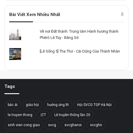
Bài Viết Xem Nhiều Nhất
Về nơi Đất thánh: Trung tâm Hành hương thánh
Phêrô Lê Tùy - Bằng Sở
[Lẽ Sống 5] Tha Thứ - Cái Dũng Của Thánh Nhân
Tags
bác ái
giáo hội
hưởng ứng ltt
Hội SVCG TGP Hà Nội
le truyen thong
LTT
Lễ truyền thống lần 20
sinh vien cong giao
svcg
svcghanoi
svcghn