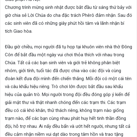
Chương trình mừng sinh nhật được bắt đầu từ sáng thứ bảy với
giờ chia sẻ Lời Chúa do cha đặc trách Phêrô đảm nhận. Sau đó
các sinh viên đã có những giây phút hồi tâm và lãnh nhận bí
tích Giao hòa.
Đầu giờ chiều, mọi người đã tụ họp tại khuôn viên nhà thờ Đông
Côn để bắt đầu một ngày vui chơi thỏa thích với nhau trong
Chúa. Tất cả các bạn sinh viên và giới trẻ không phân biệt
nhóm, giới tính, tuổi tác đã được chia vào các đội và cùng
đoàn kết đưa đội mình đến chiến thắng. Mỗi đội có một cái tên
và câu khẩu hiệu riêng. Trò chơi lớn được bắt đầu sau khẩu
hiệu của quản trò. Mọi người trong đội đều đóng góp ý kiến để
giải mật thư và thật nhanh chóng đến các trạm thi. Các trạm
đều có cái khó khăn, thử thách riêng, không trạm nào giống
trạm nào, để các bạn cùng nhau phát huy hết tinh thần đồng
đội, hỗ trợ nhau. Ai nấy đều bẩn và ướt hết người, nhưng tất cả
đều cảm nhận niềm vui dạt dào trong tâm hồn và trao tặng