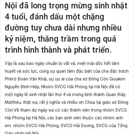
Nội đã long trọng mừng sinh nhật
4 tuổi, đánh dấu một chặng
đường tuy chưa dài nhưng nhiều
kỷ niệm, thăng trầm trong quá
trình hình thành và phát triển.
Vậy là sau bao ngày chuẩn bị vất vả, miệt mài dốc hết tâm
huyết và sức lực, cùng sự quan tâm đặc biệt của cha đặc trách
Phêrô Đoàn Văn Khải, sự ưu ái của cha xứ Đông Côn Gioakim
Nguyễn Đình Hiệp, Nhóm SVCG Hải Phòng tại Hà Nội đã có
một ngày lễ sinh nhật lần thứ 4 và mừng kính thánh Quan thầy
Mátthêu, thật vui, rất ý nghĩa và nhiều ơn Chúa tại giáo xứ Đông
Côn.Về tham dự ngày vui có các thành viên trong nhóm SVCG
Hải Phòng tại Hà Nội, các bạn sinh viên thuộc các nhóm anh
em: nhóm SVCG Hải Phòng, SVCG Hải Dương, SVCG của Tổng
Giáo phận Hà Nội.