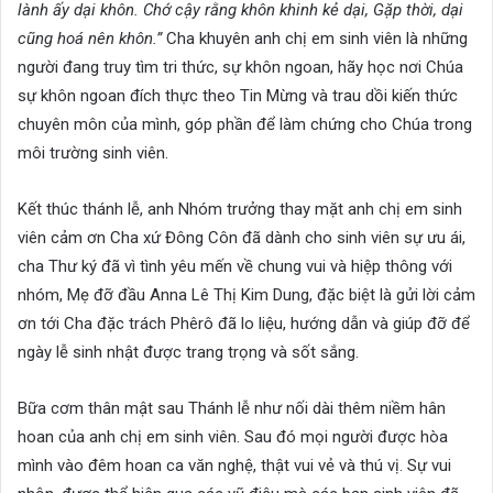
lành ấy dại khôn. Chớ cậy rằng khôn khinh kẻ dại, Gặp thời, dại
cũng hoá nên khôn.”
Cha khuyên anh chị em sinh viên là những
người đang truy tìm tri thức, sự khôn ngoan, hãy học nơi Chúa
sự khôn ngoan đích thực theo Tin Mừng và trau dồi kiến thức
chuyên môn của mình, góp phần để làm chứng cho Chúa trong
môi trường sinh viên.
Kết thúc thánh lễ, anh Nhóm trưởng thay mặt anh chị em sinh
viên cảm ơn Cha xứ Đông Côn đã dành cho sinh viên sự ưu ái,
cha Thư ký đã vì tình yêu mến về chung vui và hiệp thông với
nhóm, Mẹ đỡ đầu Anna Lê Thị Kim Dung, đặc biệt là gửi lời cảm
ơn tới Cha đặc trách Phêrô đã lo liệu, hướng dẫn và giúp đỡ để
ngày lễ sinh nhật được trang trọng và sốt sắng.
Bữa cơm thân mật sau Thánh lễ như nối dài thêm niềm hân
hoan của anh chị em sinh viên. Sau đó mọi người được hòa
mình vào đêm hoan ca văn nghệ, thật vui vẻ và thú vị. Sự vui