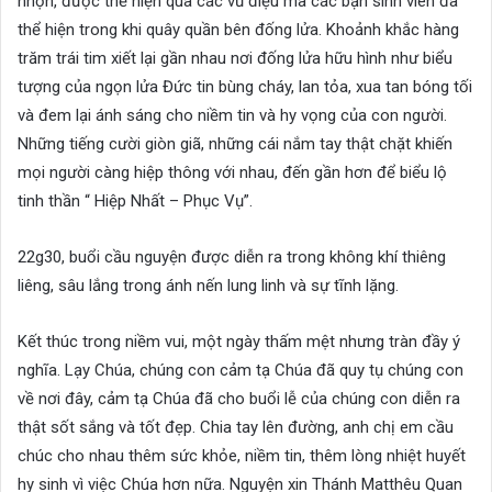
nhộn, được thể hiện qua các vũ điệu mà các bạn sinh viên đã
thể hiện trong khi quây quần bên đống lửa. Khoảnh khắc hàng
trăm trái tim xiết lại gần nhau nơi đống lửa hữu hình như biểu
tượng của ngọn lửa Đức tin bùng cháy, lan tỏa, xua tan bóng tối
và đem lại ánh sáng cho niềm tin và hy vọng của con người.
Những tiếng cười giòn giã, những cái nắm tay thật chặt khiến
mọi người càng hiệp thông với nhau, đến gần hơn để biểu lộ
tinh thần “ Hiệp Nhất – Phục Vụ”.
22g30, buổi cầu nguyện được diễn ra trong không khí thiêng
liêng, sâu lắng trong ánh nến lung linh và sự tĩnh lặng.
Kết thúc trong niềm vui, một ngày thấm mệt nhưng tràn đầy ý
nghĩa. Lạy Chúa, chúng con cảm tạ Chúa đã quy tụ chúng con
về nơi đây, cảm tạ Chúa đã cho buổi lễ của chúng con diễn ra
thật sốt sắng và tốt đẹp. Chia tay lên đường, anh chị em cầu
chúc cho nhau thêm sức khỏe, niềm tin, thêm lòng nhiệt huyết
hy sinh vì việc Chúa hơn nữa. Nguyện xin Thánh Matthêu Quan