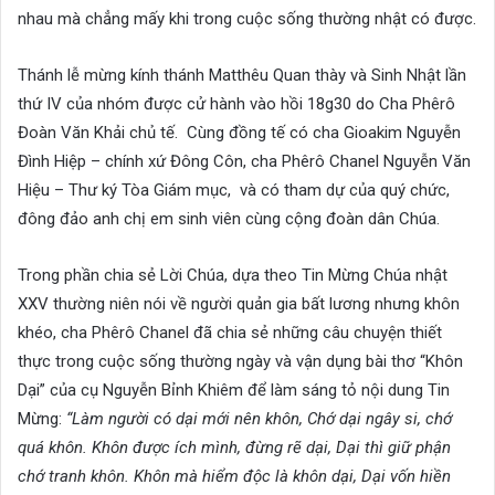
nhau mà chẳng mấy khi trong cuộc sống thường nhật có được.
Thánh lễ mừng kính thánh Matthêu Quan thày và Sinh Nhật lần
thứ IV của nhóm được cử hành vào hồi 18g30 do Cha Phêrô
Đoàn Văn Khải chủ tế. Cùng đồng tế có cha Gioakim Nguyễn
Đình Hiệp – chính xứ Đông Côn, cha Phêrô Chanel Nguyễn Văn
Hiệu – Thư ký Tòa Giám mục, và có tham dự của quý chức,
đông đảo anh chị em sinh viên cùng cộng đoàn dân Chúa.
Trong phần chia sẻ Lời Chúa, dựa theo Tin Mừng Chúa nhật
XXV thường niên nói về người quản gia bất lương nhưng khôn
khéo, cha Phêrô Chanel đã chia sẻ những câu chuyện thiết
thực trong cuộc sống thường ngày và vận dụng bài thơ “Khôn
Dại” của cụ Nguyễn Bỉnh Khiêm để làm sáng tỏ nội dung Tin
Mừng:
“Làm người có dại mới nên khôn, Chớ dại ngây si, chớ
quá khôn. Khôn được ích mình, đừng rẽ dại, Dại thì giữ phận
chớ tranh khôn. Khôn mà hiểm độc là khôn dại, Dại vốn hiền