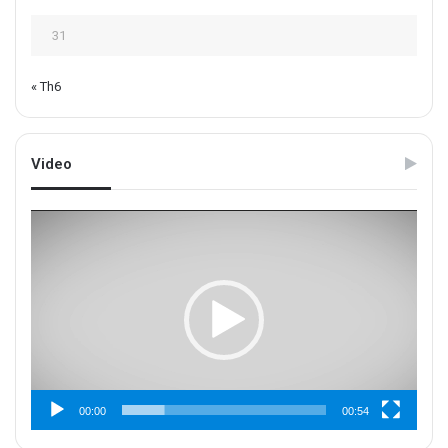
31
« Th6
Video
Trình
chơi
Video
00:00
00:54