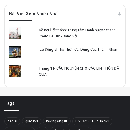
Bài Viết Xem Nhiều Nhất
Về nơi Đất thánh: Trung tâm Hành hương thánh
Phêrô Lê Tùy - Bằng Sở
[Lẽ Sống 5] Tha Thứ - Cái Dũng Của Thánh Nhân
Tháng 11- CẦU NGUYỆN CHO CÁC LINH HỒN ĐÃ
QUA
Tags
bác ái
giáo hội
hưởng ứng ltt
Hội SVCG TGP Hà Nội