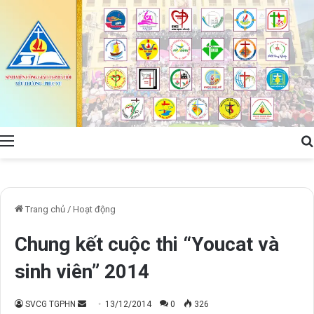
Menu
Trang chủ
/
Hoạt động
Chung kết cuộc thi “Youcat và
sinh viên” 2014
Send
SVCG TGPHN
13/12/2014
0
326