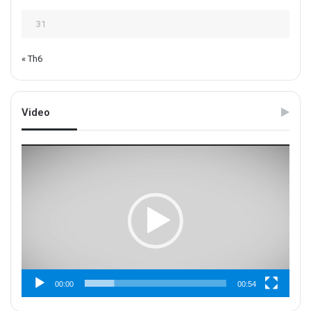
31
« Th6
Video
Trình
chơi
Video
00:00
00:54