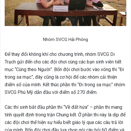
Nhóm SVCG Hải Phòng
Để thay đổi không khí cho chương trình, nhóm SVCG Di
Trạch gửi đến cho các đội chơi cùng các bạn sinh viên tiết
mục “Cùng theo Người”.
Bốn đội chơi bước vào vòng thi “Đi
trong sa mạc”, đây cũng là cơ hội để các nhóm cải thiện
điểm số của mình.
Kết thúc phần thi “Đi trong sa mạc” nhóm
SVCG Phú Mỹ dẫn đầu với điểm số 270 điểm.
Các thí sinh bắt đầu phần thi “Về đất hứa” – phần thi mang
tính quyết định trong trận Chung kết. Ở phần thi này là dịp để
các đội chơi thể hiện sự hiểu biết giáo lý qua các câu trả lời
của mình.
Bốn đội chơi đều lựa chọn gói câu hỏi 60 điểm và