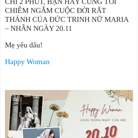
CHỈ 2 PHÚT, BẠN HÃY CÙNG TÔI
CHIÊM NGẮM CUỘC ĐỜI RẤT
THÁNH CỦA ĐỨC TRINH NỮ MARIA
– NHÂN NGÀY 20.11
Mẹ yêu dấu!
Happy Woman