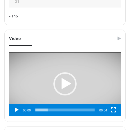
31
« Th6
Video
Trình
chơi
Video
00:00
00:54