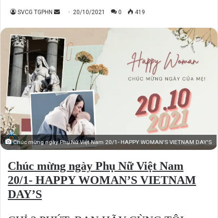
Send
SVCG TGPHN
20/10/2021
0
419
an
email
Chúc mừng ngày Phụ Nữ Việt Nam 20/1- HAPPY WOMAN'S VIETNAM DAY'S
Chúc mừng ngày Phụ Nữ Việt Nam
20/1- HAPPY WOMAN’S VIETNAM
DAY’S