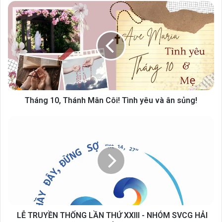
Tháng 10, Thánh Mân Côi! Tình yêu và ân sủng!
LỄ TRUYỀN THỐNG LẦN THỨ XXIII - NHÓM SVCG HẢI