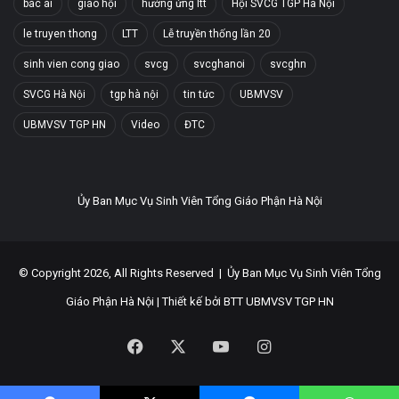
bác ái
giáo hội
hưởng ứng ltt
Hội SVCG TGP Hà Nội
le truyen thong
LTT
Lễ truyền thống lần 20
sinh vien cong giao
svcg
svcghanoi
svcghn
SVCG Hà Nội
tgp hà nội
tin tức
UBMVSV
UBMVSV TGP HN
Video
ĐTC
Ủy Ban Mục Vụ Sinh Viên Tổng Giáo Phận Hà Nội
© Copyright 2026, All Rights Reserved |
Ủy Ban Mục Vụ Sinh Viên Tổng
Giáo Phận Hà Nội
| Thiết kế bởi
BTT UBMVSV TGP HN
Facebook
X
YouTube
Instagram