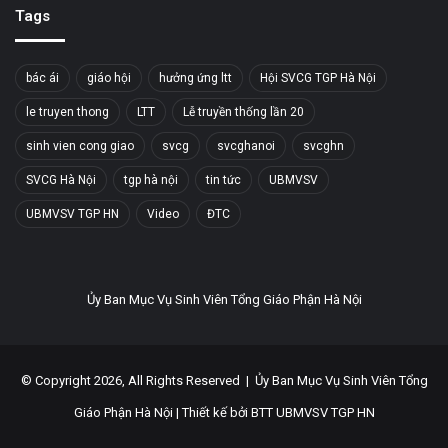
Tags
bác ái
giáo hội
hưởng ứng ltt
Hội SVCG TGP Hà Nội
le truyen thong
LTT
Lễ truyền thống lần 20
sinh vien cong giao
svcg
svcghanoi
svcghn
SVCG Hà Nội
tgp hà nội
tin tức
UBMVSV
UBMVSV TGP HN
Video
ĐTC
Ủy Ban Mục Vụ Sinh Viên Tổng Giáo Phận Hà Nội
© Copyright 2026, All Rights Reserved |
Ủy Ban Mục Vụ Sinh Viên Tổng
Giáo Phận Hà Nội
| Thiết kế bởi
BTT UBMVSV TGP HN