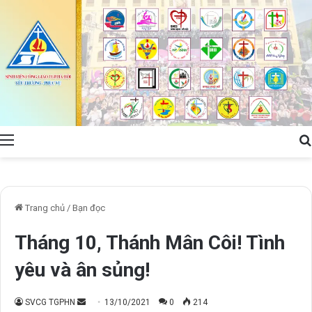
Menu
Trang chủ
/
Bạn đọc
Tháng 10, Thánh Mân Côi! Tình
yêu và ân sủng!
Send
SVCG TGPHN
13/10/2021
0
214