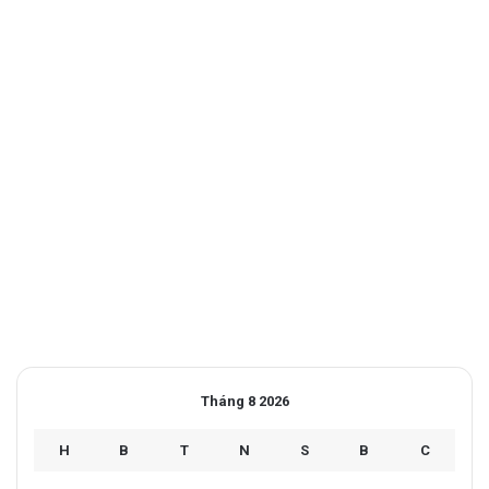
Tháng 8 2026
H
B
T
N
S
B
C