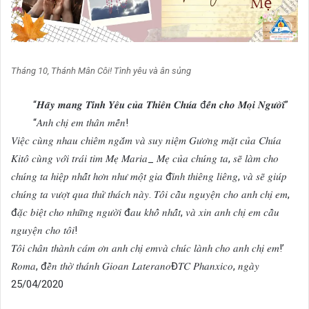
Tháng 10, Thánh Mân Côi! Tình yêu và ân sủng
“𝑯𝒂̃𝒚 𝒎𝒂𝒏𝒈 𝑻𝒊̀𝒏𝒉 𝒀𝒆̂𝒖 𝒄𝒖̉𝒂 𝑻𝒉𝒊𝒆̂𝒏 𝑪𝒉𝒖́𝒂 đ𝒆̂́𝒏 𝒄𝒉𝒐 𝑴𝒐̣𝒊 𝑵𝒈𝒖̛𝒐̛̀𝒊”
“𝐴𝑛ℎ 𝑐ℎ𝑖̣ 𝑒𝑚 𝑡ℎ𝑎̂𝑛 𝑚𝑒̂́𝑛!
𝑉𝑖𝑒̣̂𝑐 𝑐𝑢̀𝑛𝑔 𝑛ℎ𝑎𝑢 𝑐ℎ𝑖𝑒̂𝑚 𝑛𝑔𝑎̆́𝑚 𝑣𝑎̀ 𝑠𝑢𝑦 𝑛𝑖𝑒̣̂𝑚 𝐺𝑢̛𝑜̛𝑛𝑔 𝑚𝑎̣̆𝑡 𝑐𝑢̉𝑎 𝐶ℎ𝑢́𝑎
𝐾𝑖𝑡𝑜̂ 𝑐𝑢̀𝑛𝑔 𝑣𝑜̛́𝑖 𝑡𝑟𝑎́𝑖 𝑡𝑖𝑚 𝑀𝑒̣ 𝑀𝑎𝑟𝑖𝑎_ 𝑀𝑒̣ 𝑐𝑢̉𝑎 𝑐ℎ𝑢́𝑛𝑔 𝑡𝑎, 𝑠𝑒̃ 𝑙𝑎̀𝑚 𝑐ℎ𝑜
𝑐ℎ𝑢́𝑛𝑔 𝑡𝑎 ℎ𝑖𝑒̣̂𝑝 𝑛ℎ𝑎̂́𝑡 ℎ𝑜̛𝑛 𝑛ℎ𝑢̛ 𝑚𝑜̣̂𝑡 𝑔𝑖𝑎 đ𝑖̀𝑛ℎ 𝑡ℎ𝑖𝑒̂𝑛𝑔 𝑙𝑖𝑒̂𝑛𝑔, 𝑣𝑎̀ 𝑠𝑒̃ 𝑔𝑖𝑢́𝑝
𝑐ℎ𝑢́𝑛𝑔 𝑡𝑎 𝑣𝑢̛𝑜̛̣𝑡 𝑞𝑢𝑎 𝑡ℎ𝑢̛̉ 𝑡ℎ𝑎́𝑐ℎ 𝑛𝑎̀𝑦. 𝑇𝑜̂𝑖 𝑐𝑎̂̀𝑢 𝑛𝑔𝑢𝑦𝑒̣̂𝑛 𝑐ℎ𝑜 𝑎𝑛ℎ 𝑐ℎ𝑖̣ 𝑒𝑚,
đ𝑎̣̆𝑐 𝑏𝑖𝑒̣̂𝑡 𝑐ℎ𝑜 𝑛ℎ𝑢̛̃𝑛𝑔 𝑛𝑔𝑢̛𝑜̛̀𝑖 đ𝑎𝑢 𝑘ℎ𝑜̂̉ 𝑛ℎ𝑎̂́𝑡, 𝑣𝑎̀ 𝑥𝑖𝑛 𝑎𝑛ℎ 𝑐ℎ𝑖̣ 𝑒𝑚 𝑐𝑎̂̀𝑢
𝑛𝑔𝑢𝑦𝑒̣̂𝑛 𝑐ℎ𝑜 𝑡𝑜̂𝑖!
𝑇𝑜̂𝑖 𝑐ℎ𝑎̂𝑛 𝑡ℎ𝑎̀𝑛ℎ 𝑐𝑎́𝑚 𝑜̛𝑛 𝑎𝑛ℎ 𝑐ℎ𝑖̣ 𝑒𝑚𝑣𝑎̀ 𝑐ℎ𝑢́𝑐 𝑙𝑎̀𝑛ℎ 𝑐ℎ𝑜 𝑎𝑛ℎ 𝑐ℎ𝑖̣ 𝑒𝑚!’
𝑅𝑜𝑚𝑎, đ𝑒̂̀𝑛 𝑡ℎ𝑜̛̀ 𝑡ℎ𝑎́𝑛ℎ 𝐺𝑖𝑜𝑎𝑛 𝐿𝑎𝑡𝑒𝑟𝑎𝑛𝑜Đ𝑇𝐶 𝑃ℎ𝑎𝑛𝑥𝑖𝑐𝑜, 𝑛𝑔𝑎̀𝑦
25/04/2020