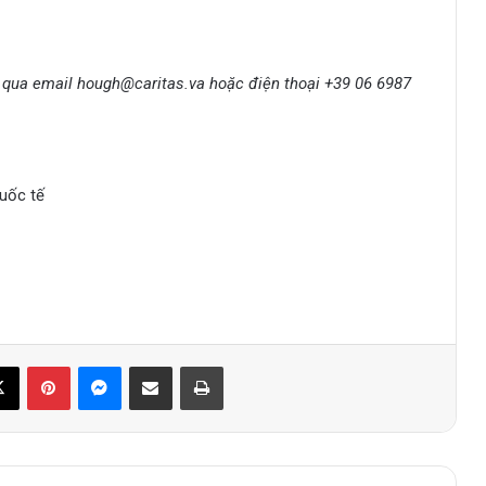
gh qua email hough@caritas.va hoặc điện thoại +39 06 6987
uốc tế
book
X
Pinterest
Messenger
Share via Email
Print