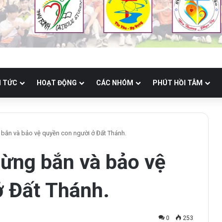
N TỨC
HOẠT ĐỘNG
CÁC NHÓM
PHÚT HỒI TÂM
 bắn và bảo vệ quyền con người ở Đất Thánh.
gừng bắn và bảo vệ
ở Đất Thánh.
0
253