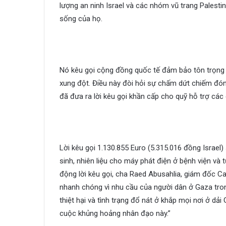
lượng an ninh Israel và các nhóm vũ trang Pales
sống của họ.
Nó kêu gọi cộng đồng quốc tế đảm bảo tôn trọng t
xung đột. Điều này đòi hỏi sự chấm dứt chiếm đóng
đã đưa ra lời kêu gọi khần cấp cho quỹ hỗ trợ các 
Lời kêu gọi 1.130.855 Euro (5.315.016 đồng Israel
sinh, nhiên liệu cho máy phát điện ở bệnh viện và 
động lời kêu gọi, cha Raed Abusahlia, giám đốc Ca
nhanh chóng vì nhu cầu của người dân ở Gaza tron
thiệt hại và tình trạng đổ nát ở khắp mọi nơi ở dải
cuộc khủng hoảng nhân đạo này.”