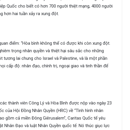
 Hiệp Quốc cho biết có hơn 700 người thiệt mạng, 4000 người
g hơn hai tuần xảy ra xung đột.
 quan điểm: “Hòa bình không thể có được khi còn xung đột.
nghiêm trọng nhân quyền và thiệt hại sâu sắc cho những
t tương lai chung cho Israel và Palestine, và là một phần
i cấp độ: nhân đạo, chính trị, ngoại giao và tinh thần để
 các thành viên Công Lý và Hòa Bình được nộp vào ngày 23
uốc của Hội Đồng Nhân Quyền (HRC) về “Tình hình nhân
 bao gồm cả miền Đông Giêrusalem”, Caritas Quốc tế yêu
ật Nhân Đạo và luật Nhân Quyền quốc tế. Nó thúc giục lực