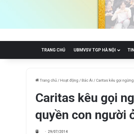
TRANG CHỦ
UBMVSV TGP HÀ NỘI
TI
Trang chủ
/
Hoạt động
/
Bác Ái
/
Caritas kêu gọi ngừng
Caritas kêu gọi n
quyền con người 
29/07/2014