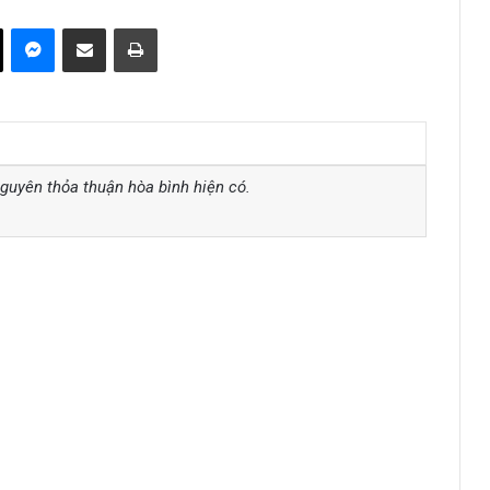
ok
X
Messenger
Share via Email
Print
guyên thỏa thuận hòa bình hiện có.