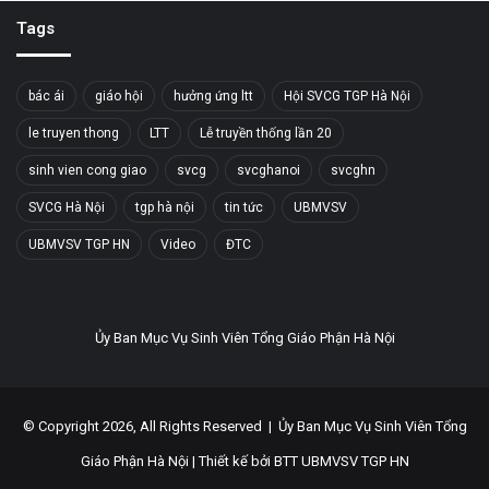
Tags
bác ái
giáo hội
hưởng ứng ltt
Hội SVCG TGP Hà Nội
le truyen thong
LTT
Lễ truyền thống lần 20
sinh vien cong giao
svcg
svcghanoi
svcghn
SVCG Hà Nội
tgp hà nội
tin tức
UBMVSV
UBMVSV TGP HN
Video
ĐTC
Ủy Ban Mục Vụ Sinh Viên Tổng Giáo Phận Hà Nội
© Copyright 2026, All Rights Reserved |
Ủy Ban Mục Vụ Sinh Viên Tổng
Giáo Phận Hà Nội
| Thiết kế bởi
BTT UBMVSV TGP HN