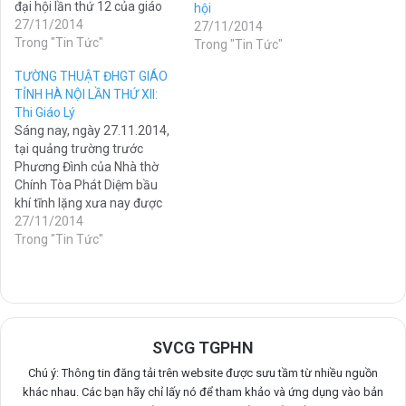
đại hội lần thứ 12 của giáo
hội
phận đăng cai đang gấp rút
27/11/2014
27/11/2014
hoàn thành. Dưới đây là một
Trong "Tin Tức"
Trong "Tin Tức"
số hình ảnh do ban…
TƯỜNG THUẬT ĐHGT GIÁO
TỈNH HÀ NỘI LẦN THỨ XII:
Thi Giáo Lý
Sáng nay, ngày 27.11.2014,
tại quảng trường trước
Phương Đình của Nhà thờ
Chính Tòa Phát Diệm bầu
khí tĩnh lặng xưa nay được
thay bằng nhộn nhịp và sôi
27/11/2014
động bởi sự có mặt của hơn
Trong "Tin Tức"
sáu ngàn bạn trẻ tiêu biểu
đại diện cho các bạn trẻ tại…
SVCG TGPHN
Chú ý: Thông tin đăng tải trên website được sưu tầm từ nhiều nguồn
khác nhau. Các bạn hãy chỉ lấy nó để tham khảo và ứng dụng vào bản