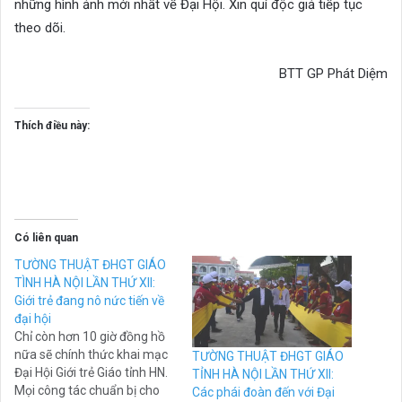
những hình ảnh mới nhất về Đại Hội. Xin quí độc giả tiếp tục
theo dõi.
BTT GP Phát Diệm
Thích điều này:
Có liên quan
TƯỜNG THUẬT ĐHGT GIÁO
TÌNH HÀ NỘI LẦN THỨ XII:
Giới trẻ đang nô nức tiến về
đại hội
Chỉ còn hơn 10 giờ đồng hồ
nữa sẽ chính thức khai mạc
TƯỜNG THUẬT ĐHGT GIÁO
Đại Hội Giới trẻ Giáo tỉnh HN.
TỈNH HÀ NỘI LẦN THỨ XII:
Mọi công tác chuẩn bị cho
Các phái đoàn đến với Đại