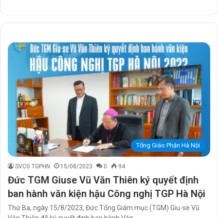
Tổng Giáo Phận Hà Nội
SVCG TGPHN
15/08/2023
0
94
Đức TGM Giuse Vũ Văn Thiên ký quyết định
ban hành văn kiện hậu Công nghị TGP Hà Nội
Thứ Ba, ngày 15/8/2023, Đức Tổng Giám mục (TGM) Giu-se Vũ