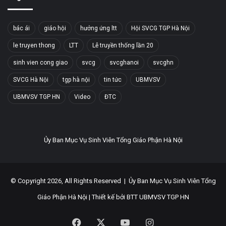
bác ái
giáo hội
hưởng ứng ltt
Hội SVCG TGP Hà Nội
le truyen thong
LTT
Lễ truyền thống lần 20
sinh vien cong giao
svcg
svcghanoi
svcghn
SVCG Hà Nội
tgp hà nội
tin tức
UBMVSV
UBMVSV TGP HN
Video
ĐTC
Ủy Ban Mục Vụ Sinh Viên Tổng Giáo Phận Hà Nội
© Copyright 2026, All Rights Reserved |
Ủy Ban Mục Vụ Sinh Viên Tổng
Giáo Phận Hà Nội
| Thiết kế bởi
BTT UBMVSV TGP HN
Facebook
X
YouTube
Instagram