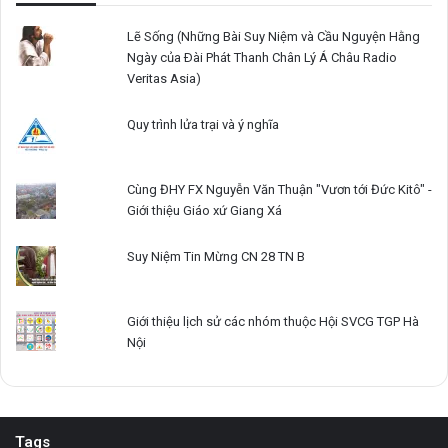
Lẽ Sống (Những Bài Suy Niệm và Cầu Nguyện Hằng
Ngày của Ðài Phát Thanh Chân Lý Á Châu Radio
Veritas Asia)
Quy trình lửa trại và ý nghĩa
Cùng ĐHY FX Nguyễn Văn Thuận "Vươn tới Đức Kitô" -
Giới thiệu Giáo xứ Giang Xá
Suy Niệm Tin Mừng CN 28 TN B
Giới thiệu lịch sử các nhóm thuộc Hội SVCG TGP Hà
Nội
Tags