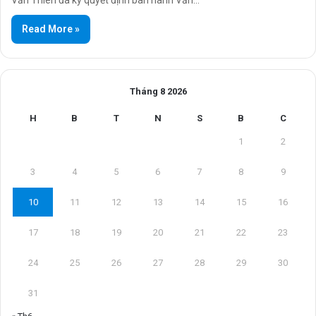
Văn Thiên đã ký quyết định ban hành Văn…
Read More »
Tháng 8 2026
H
B
T
N
S
B
C
1
2
3
4
5
6
7
8
9
10
11
12
13
14
15
16
17
18
19
20
21
22
23
24
25
26
27
28
29
30
31