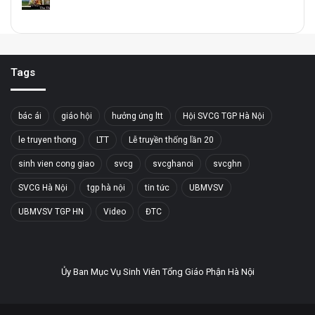
Tags
bác ái
giáo hội
hưởng ứng ltt
Hội SVCG TGP Hà Nội
le truyen thong
LTT
Lễ truyền thống lần 20
sinh vien cong giao
svcg
svcghanoi
svcghn
SVCG Hà Nội
tgp hà nội
tin tức
UBMVSV
UBMVSV TGP HN
Video
ĐTC
Ủy Ban Mục Vụ Sinh Viên Tổng Giáo Phận Hà Nội