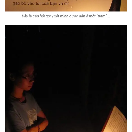
Đây là câu hỏi gợi ý xét mình được dán ở một “trạm” …