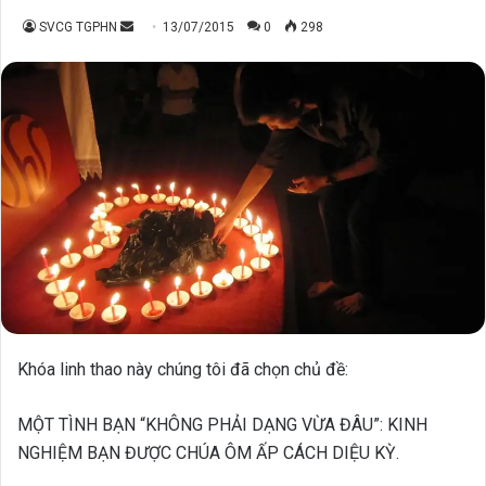
Send
SVCG TGPHN
13/07/2015
0
298
an
email
Khóa linh thao này chúng tôi đã chọn chủ đề:
MỘT TÌNH BẠN “KHÔNG PHẢI DẠNG VỪA ĐÂU”: KINH
NGHIỆM BẠN ĐƯỢC CHÚA ÔM ẤP CÁCH DIỆU KỲ.