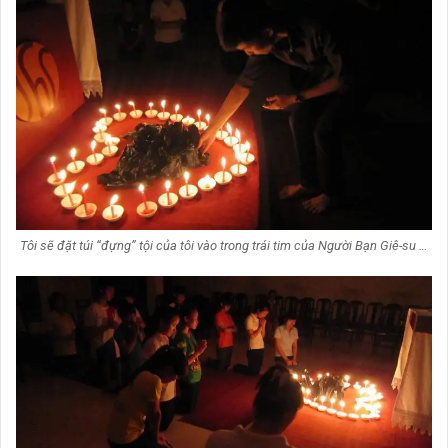
Tôi sẽ đặt túi “đựng” tội của tôi vào trong trái tim của Người Bạn Giê-su …