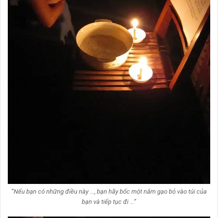
“Nếu bạn có những điều này …, bạn hãy bốc một nắm gạo bỏ vào túi của
bạn và tiếp tục đi …”