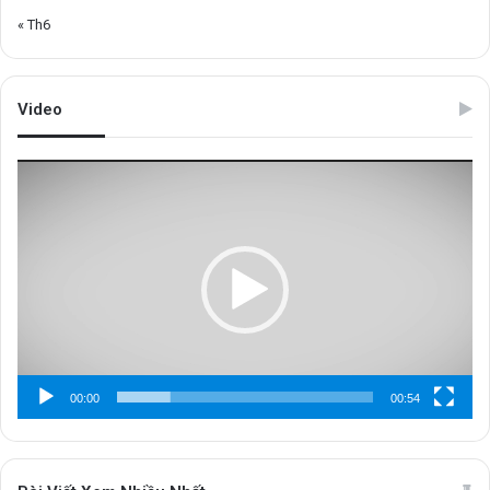
« Th6
Video
Trình
chơi
Video
00:00
00:54