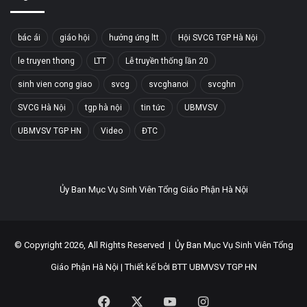
bác ái
giáo hội
hưởng ứng ltt
Hội SVCG TGP Hà Nội
le truyen thong
LTT
Lễ truyền thống lần 20
sinh vien cong giao
svcg
svcghanoi
svcghn
SVCG Hà Nội
tgp hà nội
tin tức
UBMVSV
UBMVSV TGP HN
Video
ĐTC
Ủy Ban Mục Vụ Sinh Viên Tổng Giáo Phận Hà Nội
© Copyright 2026, All Rights Reserved |
Ủy Ban Mục Vụ Sinh Viên Tổng
Giáo Phận Hà Nội
| Thiết kế bởi
BTT UBMVSV TGP HN
Facebook
X
YouTube
Instagram