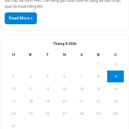
Gửi các tân sinh viên, Cái nắng gắt của mùa hè cũng đã dần nhạt,
qua rồi mùa nóng lên…
Read More »
Tháng 8 2026
H
B
T
N
S
B
C
1
2
3
4
5
6
7
8
9
10
11
12
13
14
15
16
17
18
19
20
21
22
23
24
25
26
27
28
29
30
31