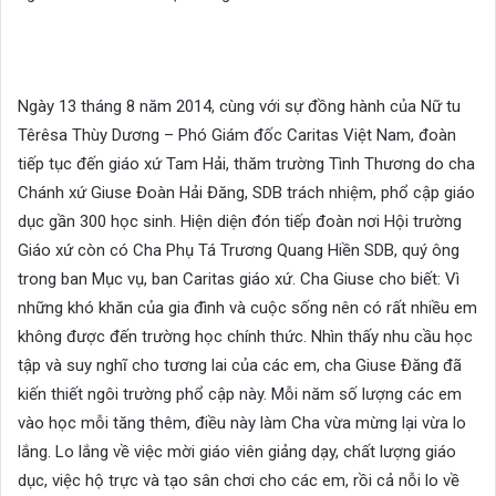
Ngày 13 tháng 8 năm 2014, cùng với sự đồng hành của Nữ tu
Têrêsa Thùy Dương – Phó Giám đốc Caritas Việt Nam, đoàn
tiếp tục đến giáo xứ Tam Hải, thăm trường Tình Thương do cha
Chánh xứ Giuse Đoàn Hải Đăng, SDB trách nhiệm, phổ cập giáo
dục gần 300 học sinh. Hiện diện đón tiếp đoàn nơi Hội trường
Giáo xứ còn có Cha Phụ Tá Trương Quang Hiền SDB, quý ông
trong ban Mục vụ, ban Caritas giáo xứ. Cha Giuse cho biết: Vì
những khó khăn của gia đình và cuộc sống nên có rất nhiều em
không được đến trường học chính thức. Nhìn thấy nhu cầu học
tập và suy nghĩ cho tương lai của các em, cha Giuse Đăng đã
kiến thiết ngôi trường phổ cập này. Mỗi năm số lượng các em
vào học mỗi tăng thêm, điều này làm Cha vừa mừng lại vừa lo
lắng. Lo lắng về việc mời giáo viên giảng dạy, chất lượng giáo
dục, việc hộ trực và tạo sân chơi cho các em, rồi cả nỗi lo về