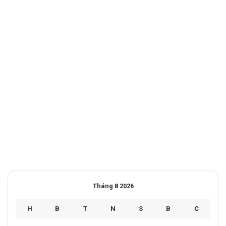
Tháng 8 2026
H
B
T
N
S
B
C