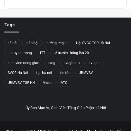
Tags
bác ái
giáo hội
hưởng ứng ltt
Hội SVCG TGP Hà Nội
le truyen thong
LTT
Lễ truyền thống lần 20
sinh vien cong giao
svcg
svcghanoi
svcghn
SVCG Hà Nội
tgp hà nội
tin tức
UBMVSV
UBMVSV TGP HN
Video
ĐTC
Ủy Ban Mục Vụ Sinh Viên Tổng Giáo Phận Hà Nội