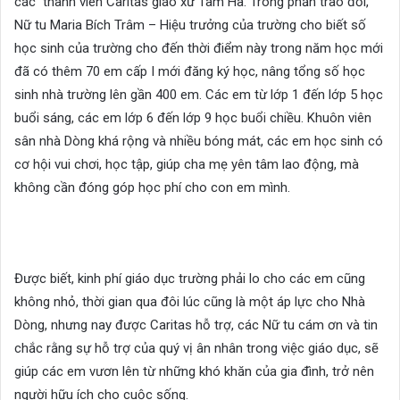
các thành viên Caritas giáo xứ Tam Hà. Trong phần trao đổi,
Nữ tu Maria Bích Trâm – Hiệu trưởng của trường cho biết số
học sinh của trường cho đến thời điểm này trong năm học mới
đã có thêm 70 em cấp I mới đăng ký học, nâng tổng số học
sinh nhà trường lên gần 400 em. Các em từ lớp 1 đến lớp 5 học
buổi sáng, các em lớp 6 đến lớp 9 học buổi chiều. Khuôn viên
sân nhà Dòng khá rộng và nhiều bóng mát, các em học sinh có
cơ hội vui chơi, học tập, giúp cha mẹ yên tâm lao động, mà
không cần đóng góp học phí cho con em mình.
Được biết, kinh phí giáo dục trường phải lo cho các em cũng
không nhỏ, thời gian qua đôi lúc cũng là một áp lực cho Nhà
Dòng, nhưng nay được Caritas hỗ trợ, các Nữ tu cám ơn và tin
chắc rằng sự hỗ trợ của quý vị ân nhân trong việc giáo dục, sẽ
giúp các em vươn lên từ những khó khăn của gia đình, trở nên
người hữu ích cho cuộc sống.