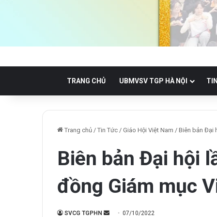
TRANG CHỦ
UBMVSV TGP HÀ NỘI
TI
Trang chủ
/
Tin Tức
/
Giáo Hội Việt Nam
/
Biên bản Đại 
Biên bản Đại hội 
đồng Giám mục V
Send
SVCG TGPHN
07/10/2022