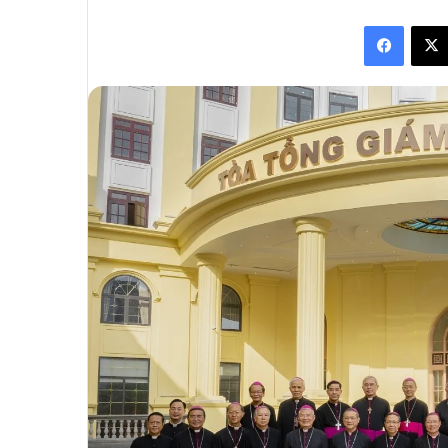
an
Facebo
email