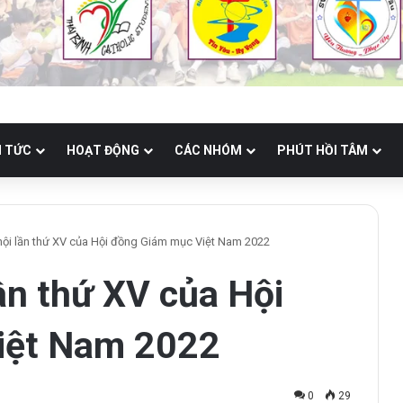
N TỨC
HOẠT ĐỘNG
CÁC NHÓM
PHÚT HỒI TÂM
hội lần thứ XV của Hội đồng Giám mục Việt Nam 2022
lần thứ XV của Hội
iệt Nam 2022
0
29