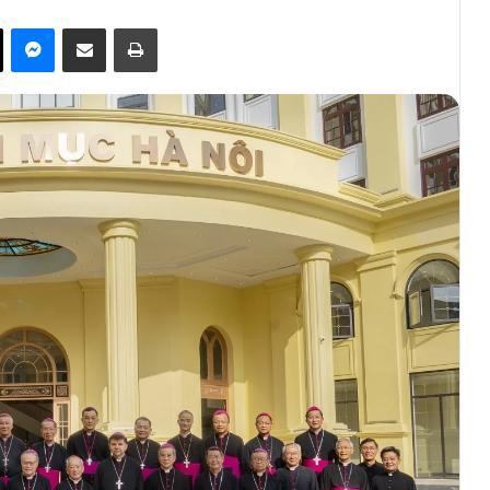
ok
X
Messenger
Share via Email
Print