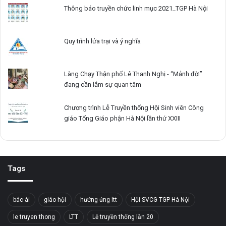
Thông báo truyền chức linh mục 2021_TGP Hà Nội
Quy trình lửa trại và ý nghĩa
Làng Chạy Thận phố Lê Thanh Nghị - “Mảnh đời”
đang cần lắm sự quan tâm
Chương trình Lễ Truyền thống Hội Sinh viên Công
giáo Tổng Giáo phận Hà Nội lần thứ XXIII
Tags
bác ái
giáo hội
hưởng ứng ltt
Hội SVCG TGP Hà Nội
le truyen thong
LTT
Lễ truyền thống lần 20