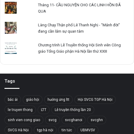
Tháng 11- CẦU NGUYỆN CHO CÁC LINH HỒN ĐÃ
QUA
Làng Chạy Thận phố Lê Thanh Nghị - “Mảnh đời”
đang cần lắm sự quan tâm
Chương trình Lễ Truyền thống Hội Sinh viên Công
giáo Tổng Giáo phận Hà Nội lần thứ XXIII
Tags
bác ái
giáo hội
hưởng ứng ltt
Hội SVCG TGP Hà Nội
le truyen thong
LTT
Lễ truyền thống lần 20
sinh vien cong giao
svcg
svcghanoi
svcghn
SVCG Hà Nội
tgp hà nội
tin tức
UBMVSV