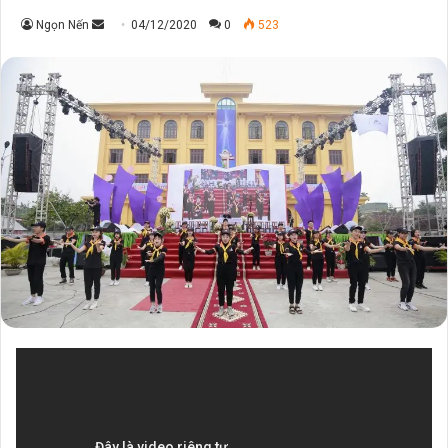
Send
Ngọn Nến
04/12/2020
0
523
an
email