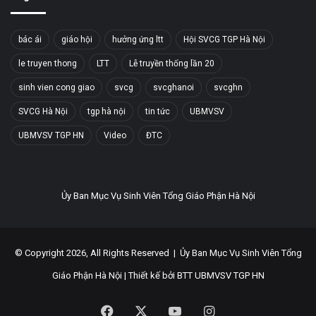
bác ái
giáo hội
hưởng ứng ltt
Hội SVCG TGP Hà Nội
le truyen thong
LTT
Lễ truyền thống lần 20
sinh vien cong giao
svcg
svcghanoi
svcghn
SVCG Hà Nội
tgp hà nội
tin tức
UBMVSV
UBMVSV TGP HN
Video
ĐTC
Ủy Ban Mục Vụ Sinh Viên Tổng Giáo Phận Hà Nội
© Copyright 2026, All Rights Reserved |
Ủy Ban Mục Vụ Sinh Viên Tổng
Giáo Phận Hà Nội
| Thiết kế bởi
BTT UBMVSV TGP HN
Facebook
X
YouTube
Instagram