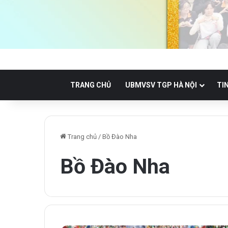
TRANG CHỦ
UBMVSV TGP HÀ NỘI
TI
Trang chủ
/
Bồ Đào Nha
Bồ Đào Nha