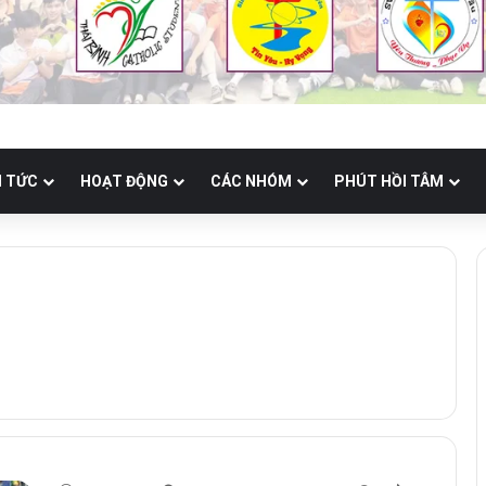
N TỨC
HOẠT ĐỘNG
CÁC NHÓM
PHÚT HỒI TÂM