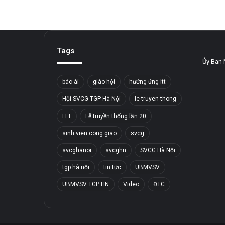
Tags
Ủy Ban 
bác ái
giáo hội
hưởng ứng ltt
Hội SVCG TGP Hà Nội
le truyen thong
LTT
Lễ truyền thống lần 20
sinh vien cong giao
svcg
svcghanoi
svcghn
SVCG Hà Nội
tgp hà nội
tin tức
UBMVSV
UBMVSV TGP HN
Video
ĐTC