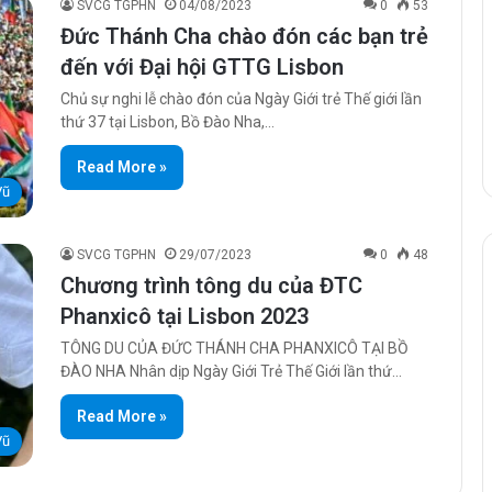
SVCG TGPHN
04/08/2023
0
53
Đức Thánh Cha chào đón các bạn trẻ
đến với Đại hội GTTG Lisbon
Chủ sự nghi lễ chào đón của Ngày Giới trẻ Thế giới lần
thứ 37 tại Lisbon, Bồ Đào Nha,…
Read More »
Vũ
SVCG TGPHN
29/07/2023
0
48
Chương trình tông du của ĐTC
Phanxicô tại Lisbon 2023
TÔNG DU CỦA ĐỨC THÁNH CHA PHANXICÔ TẠI BỒ
ĐÀO NHA Nhân dịp Ngày Giới Trẻ Thế Giới lần thứ…
Read More »
Vũ