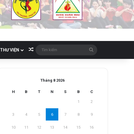
Bài viết ngẫu nhiên
Tìm
THƯ VIỆN
kiếm
Tháng 8 2026
H
B
T
N
S
B
C
1
2
3
4
5
6
7
8
9
10
11
12
13
14
15
16